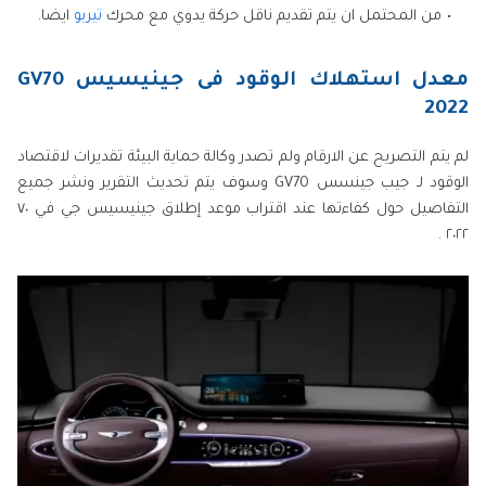
من المحتمل ان يتم تقديم ناقل حركة يدوي مع محرك
تيربو
ايضا.
معدل استهلاك الوقود فى جينيسيس GV70
2022
لم يتم التصريح عن الارقام ولم تصدر وكالة حماية البيئة تقديرات لاقتصاد
الوقود لـ جيب جينسس GV70 وسوف يتم تحديث التقرير ونشر جميع
التفاصيل حول كفاءتها عند اقتراب موعد إطلاق جينيسيس جي في ٧٠
٢٠٢٢ .