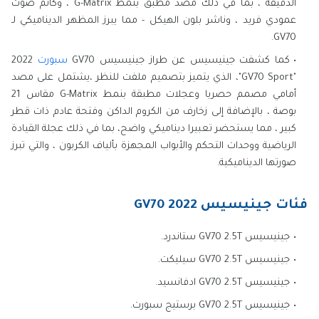
الدقيقة ، بما في ذلك مصد مطبق بنمط G-Matrix ، وكاتم صوت
عمودي فريد ، وناشر بلون الهيكل - مما يبرز المظهر الديناميكي لـ
GV70.
كما كشفت جينيسيس عن طراز جينيسيس GV70
سبورت
2022
"GV70 Sport"، الذي يتميز بتصميم ملفت للنظر ،يشتمل على مصد
أمامي مصمم حصريا وعجلات مطبقة بنمط G-Matrix مقاس 21
بوصة ، بالإضافة إلى زخارف من الكروم الداكن وفتحة عادم ذات قطر
كبير ، مما يستحضر تعبيرا ديناميكي واضح، بما في ذلك عجلة القيادة
الرياضية ووحدات التحكم والأبواب المجهزة بألياف الكربون ، والتي تبرز
صورتها الديناميكية.
فئات جينيسيس GV70 2022
جينيسيس GV70 2.5T ستاندرد.
جينيسيس GV70 2.5T سيليكت.
جينيسيس GV70 2.5T ادفانسيد.
جينيسيس GV70 2.5T برستيج سبورت.