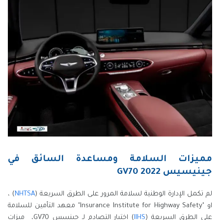
مميزات السلامة ومساعدة السائق في
جينيسيس GV70 2022
لم تكمل الإدارة الوطنية لسلامة المرور على الطرق السريعة (
NHTSA
) ،
او "Insurance Institute for Highway Safety" معهد التأمين للسلامة
على الطرق السريعة (
IIHS
) اختبار التصادم لـ جينسس GV70، ميزات