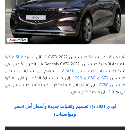
تم الكشف عن سيارة جينيسيس GV70 2022 كـ ثاني
سيارة SUV فاخرة
للعلامة التجارية جينسس، Genesis GV70 2022 هي الطراز الخامس في
تشكيلة
سيارات جينيسيس الفاخرة
، لينضم إلى سيارات السيدان
جينسس
G70
و
G80
و
G90
، إلى جانب سيارة الدفع الرباعي الفاخرة
جينسس GV80
التي تم الإعلان عنها مؤخرا ، وستعتمد جينيسيس جي
في ٧٠ ٢٠٢٢ على منصة دفع خلفي.
اودي Q5 2021 تصميم وتقنيات جديدة وأسعار أقل (سعر
ومواصفات)