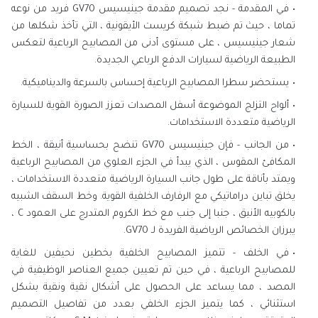
في المقدمة - نجد تصميم مقدمة جينيسيس GV70 فريد من نوعه
تماما ، حيث تم ضبط شبكة كريست الأيقونية ، التي تأخذ شكلها من
شعار جينيسيس ، على مستوى أدنى من المصابيح الرباعية لتعكس
الطبيعة الرياضية لسيارات الدفع الرباعي الجديدة.
يستحضر سطرا المصابيح الرباعية إحساس بالسرعة والديناميكية.
ألواح التزلج الموضوعة أسفل المصدات تعزز الصورة القوية للسيارة
الرياضية متعددة الاستخدامات.
من الجانب - فإن جينيسيس GV70 تنضح بحساسية أنيقة ، الخط
المكافئ المقوس ، الذي يبدأ في الجزء العلوي من المصابيح الرباعية
ويمتد بأناقة على طول جانب السيارة الرياضية متعددة الاستخدامات ،
يخلق تباين دراماتيكي مع الرفارف الخلفية القوية. وخط السقف الشبيه
بالكوبيه الأنيق ، جنبا إلى جنب مع خط الكروم المتدرج على العمود C ،
يبرزان الخصائص الرياضية الفريدة لـ GV70.
في الخلف - تتميز المصابيح الخلفية بخطين نحيفين للغاية
للمصابيح الرباعية ، في حين تم تعيين جميع العناصر الوظيفية في
المصد ، مما يساعد على الحصول على أشكال نقية ونقية بشكل
استثنائي ، كما يتميز الجزء الخلفي بعدد من تفاصيل التصميم