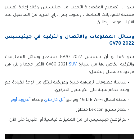
يبدو أن تصميم المقصورة الأحدث من جينيسيس وكأنه إعادة تفسير
ممتعة للموديلات السابقة ، وسوف يتم إدراج المزيد من التفاصيل عند
اقتراب موعد الإطلاق.
وسائل المعلومات والاتصال والترفيه في جينيسيس
GV70 2022
يبدو كما لو أن جينسس GV70 2022 تستعير وسائل المعلومات
والترفيه الخاص بها من سيارة GV80 2021
SUV
الأكبر حجما والتي هي
موجودة بالفعل وتشمل:
شاشة معلومات ترفيهية كبيرة وعريضة تنبثق من لوحة القيادة مع
وحدة تحكم مثبتة على الكونسول المركزي.
نقطة اتصال 4G LTE Wi-Fi وتوافق
آبل كار بلاي
ونظام
أندرويد أوتو
.
نظام ستريو Lexicon متطور.
لم توضح جينيسيس اى من المميزات قياسية أو اختيارية حتى الآن.