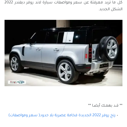
كل ما تريد معرفتة عن سعر ومواصفات سيارة لاند روفر ديفندر 2022
الشكل الجديد.
** قـد يهمـك أيضـا **
رنج روفر 2022 الجديدة فخامة عصرية بلا حدود( سعر ومواصفات)