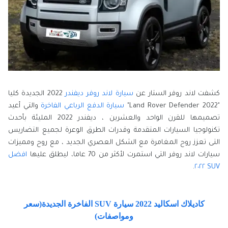
كشفت لاند روفر الستار عن
سيارة لاند روفر ديفندر
2022 الجديدة كليا
"Land Rover Defender 2022"
سيارة الدفع الرباعي الفاخرة
والتي أعيد
تصميمها للقرن الواحد والعشرين ، ديفندر 2022 المليئة بأحدث
تكنولوجيا السيارات المتقدمة وقدرات الطرق الوعرة لجميع التضاريس
التى تعزز روح المغامرة مع الشكل العصري الجديد ، مع روح ومميزات
سيارات لاند روفر التي استمرت لأكثر من 70 عاما، ليطلق عليها
افضل
.
٢
٢
SUV ٢٠
كاديلاك اسكاليد 2022 سيارة SUV الفاخرة الجديدة(سعر
ومواصفات)