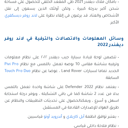
بامكان ملاك ديفندر 2021 طي المقعد الخلفي للحصول علي مساحة
شحن أكبر بدرجة كبيرة ، ولكن أولئك الذين يسعون إلى نقل
الأشخاص والعتاد قد يرغبون في إلقاء نظرة على
لاند روفر ديسكفري
الأكبر.
وسائل المعلومات والاتصالات والترفية في لاند روفر
ديفندر 2022
تتضمن لوحة قيادة سيارة جيب ديفندر ٢٠٢٢ على نظام معلومات
وترفيه بشاشة مقاس 10 بوصه تعمل باللمس مع نظام
Pivi Pro
الجديد تماما لسيارات Land Rover ، عوضا عن نظام
Touch Pro Duo
السابقة.
يعتمد نظام Defender 2022 على شاشة واحدة تعمل باللمس
بدلا من عدد 2 شاشة كما في باقي التشكيله ، ويوفر درجة استجابة
اسهل و أسرع ، ويمكنالحصول علي تحديثات التطبيقات والنظام عن
طريق الهواء للإصدارات القادمة في المستقبل.
يعتبر توافق انظمة
آبل كاربلاي
و
أندرويد أوتو
قياسيين.
نظام ملاحة داخلي قياسي.