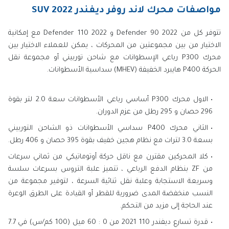
مواصفات محرك لاند روفر ديفندر SUV 2022
تتوفر كل من Defender 90 2022 و Defender 110 2022 مع إمكانية
الاختيار من بين مجموعتين من المحركات ، يمكن للعملاء الاختيار بين
محرك P300 رباعي الإسطوانات مع شاحن توربيني أو مجموعة نقل
الحركة P400 هايبرد الخفيفة (MHEV) سداسية الأسطوانات.
الاول محرك P300 أساسي رباعي الأسطوانات سعة 2.0 لتر بقوة
296 حصان و 295 رطل من عزم الدوران.
الثاني محرك P400 سداسي الأسطوانات ذو الشاحن التوربيني
بسعة 3.0 لترات مع نظام هجين خفيف بقوة 395 حصان و 406 رطل.
كلا المحركين مقترن مع ناقل حركة أوتوماتيكي من ثماني سرعات
من ZF بنظام الدفع الرباعي ، تتميز علبة التروس بسرعات سلسة
وسريعة الاستجابة وعلبة نقل ثنائية السرعة ، لتوفير مجموعة من
النسب منخفضة المدى ضرورية للقطر أو القيادة على الطرق الوعرة
عند الحاجة إلى مزيد من التحكم.
قدرة تسارع ديفندر 110 2021 من 0 : 60 ميل (100 كم/س) في 7.7