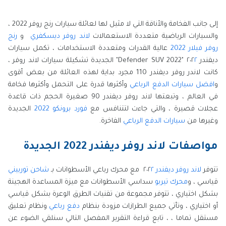
إلى جانب الفخامة والأناقة التي لا مثيل لها لعائلة سيارات رنج روفر 2022 ،
والسيارات الرياضية متعددة الاستعمالات
لاند روفر ديسكفري
و
رنج
روفر فيلار 2022
عالية القدرات ومتعددة الاستخدامات ، تكمل سيارات
ديفندر ٢٠٢
٢
"Defender SUV 2022" الجديدة تشكيلة سيارات لاند روفر ،
كانت لاندر روفر ديفندر 110 مجرد بداية لهذه العائلة من بعض أقوى
و
افضل سيارات الدفع الرباعي
وأكثرها قدرة على التحمل وأكثرها فخامة
في العالم ، وتبعتها لاند روفر ديفندر 90 صغيرة الحجم ذات قاعدة
عجلات قصيرة ، والتي جاءت لتتنافس مع
فورد برونكو 2022
الجديدة
وغيرها من
سيارات الدفع الرباعي
الفاخرة.
مواصفات لاند روفر ديفندر 2022 الجديدة
تتوفر
لاند روفر ديفندر
٢٠٢
٢
مع محرك رباعي الأسطوانات بـ
شاحن توربيني
قياسي ، و
محرك تيربو
سداسي الأسطوانات مع ميزة المساعدة الهجينة
بشكل اختياري ، تتوفر مجموعة من تقنيات الطرق الوعرة بشكل قياسي
أو اختياري ، وتأتي جميع الطرازات مزودة بنظام
دفع رباعي
ونظام تعليق
مستقل تماما ، ، تابع قراءة التقرير المفصل التالي سنلقي الضوء عن