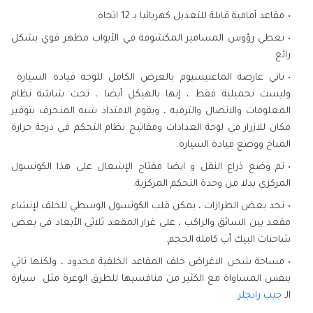
مقاعد أمامية قابلة للتعديل كهربائيا بـ 12 اتجاه.
تعطي رؤوس المسامير المكشوفة في الأبواب مظهر قوي بشكل
رائع.
تاتي عارضة الماغنيسيوم بالعرض الكامل للوحة قيادة السيارة
وليست تجميلية فقط ، إنها بالهيكل أيضا ، تحت شاشة نظام
المعلومات والاتصال والترفيه ، ويقوم الامتداد شبه المنحرف بتوفير
مكان للازرار في لوحة العدادات ومفاتيح نظام التحكم في درجة حرارة
المناخ ووضع قيادة السيارة.
تم وضع ذراع النقل و ايضا مفتاح الإشعال على هذا الكونسول
المركزي بدلا من وحدة التحكم المركزية.
نجد بعض الطرازات ، يمكن قلب الكونسول الوسطي للخلف لإنشاء
مقعد بين السائق والراكب ، على غرار المقعد ثلاثي الأبعاد في بعض
شاحنات البيك أب كاملة الحجم.
مساحة شحن الاغراض خلف المقاعد الخلفية محدود ، ولكنها تاتي
بنفس المساواة مع الكثير من منافسيها للطرق الوعرة مثل سيارة
الـ
جيب رانجلر
.