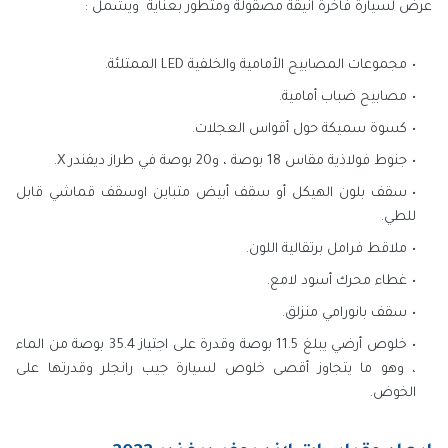
عرض لسيارة فاخرة انيقة مصقولة ومتطور بعناية ويشمل :
مجموعات المصابيح الأمامية والخلفية LED الممتلئة.
مصابيح ضباب أمامية.
كسوة سميكة حول أقواس العجلات.
جنوط فولاذية مقاس 18 بوصة ، و20 بوصة في طراز ديفندر X.
سقف بلون الهيكل أو سقف أبيض متباين اوسقف قماشي قابل
للطي.
ملاقط فرامل برتقالية اللون.
غطاء محرك أسود لامع.
سقف بانورامي منزلق.
خلوص أرضي يبلغ 11.5 بوصة وقدرة على اجتياز 35.4 بوصة من الماء
، وهو ما يتجاوز أقصى خلوص لسيارة جيب رانجلر وقدرتها على
الخوض.