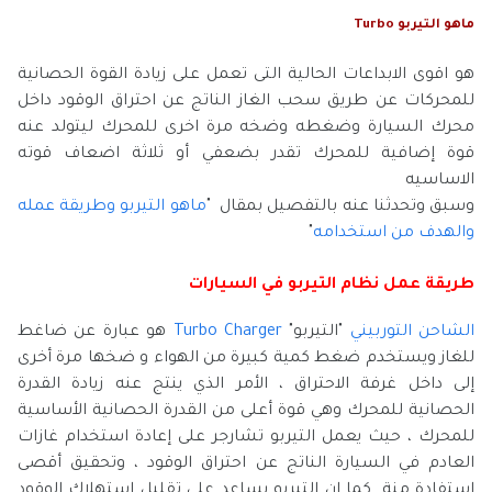
ماهو التيربو Turbo
هو اقوى الابداعات الحالية التى تعمل على زيادة القوة الحصانية
للمحركات عن طريق سحب الغاز الناتج عن احتراق الوقود داخل
محرك السيارة وضغطه وضخه مرة اخرى للمحرك ليتولد عنه
قوة إضافية للمحرك تقدر بضعفي أو ثلاثة اضعاف قوته
الاساسيه
وسبق وتحدثنا عنه بالتفصيل بمقال "
ماهو التيربو وطريقة عمله
والهدف من استخدامه
"
طريقة عمل نظام التيربو في السيارات
الشاحن التوربيني
"التيربو"
Turbo Charger
هو عبارة عن ضاغط
للغاز ويستخدم ضغط كمية كبيرة من الهواء و ضخها مرة أخرى
إلى داخل غرفة الاحتراق ، الأمر الذي ينتج عنه زيادة القدرة
الحصانية للمحرك وهي قوة أعلى من القدرة الحصانية الأساسية
للمحرك ، حيث يعمل التيربو تشارجر على إعادة استخدام غازات
العادم في السيارة الناتج عن احتراق الوقود ، وتحقيق أقصى
استفادة منة .كما ان التيربو يساعد على تقليل استهلاك الوقود