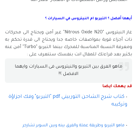
المكابس ورأس الأسطوانات او الانفجار "لاقدر الله"
أيهما أفضل ؟ التيربو ام النيتروس في السيارات ؟
غاز النيتروس "
Nitrous Oxide N2O"
غير آمن ويحتاج الى محركات
ذات أجزاء قوية بمواصفات خاصه جدا ويحتاج الى قدرة تحكم به
ومعرفة النسبة المناسبة للمحرك
بينما التيربو "Turbo" أمن عنه
بكثير بعد قراءتك للمقال انت بنفسك ستتعرف على :
ماهو الفرق بين التيربو والنيتروس فى السيارات وايهما
الافضل ؟!
قد يهمك ايضا
كتاب شرح الشاحن التوربيني pdf "التيربو" وفك اجزاؤة
وتركيبه
ماهو التيربو وطريقة عملة والفرق بينه وبين السوبر تشارجر