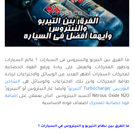
ما الفرق بين التيربو والنيتروس فى السيارات ؟ عالم السيارات
وتطور المحركات والعمل على زيادة ورفع القوة الحصانية
لمحركات السيارات أظهر العديد من الوسائل والاختراعات لزيادة
طاقة المحركات وابرز تلك الاختراعات والوسائل هى
الشاحن
التوربينى
Turbocharger
"
التيربو
" وايضا غاز النيتروس أو "النيتروز"
Nitrous Oxide N2O أكسيد النيتروجين الذان يعملان على
اضافة
قوة حصانية للمحرك
اضعاف قوته الاساسية .
ما الفرق بين نظام التيربو و النيتروس في السيارات ؟