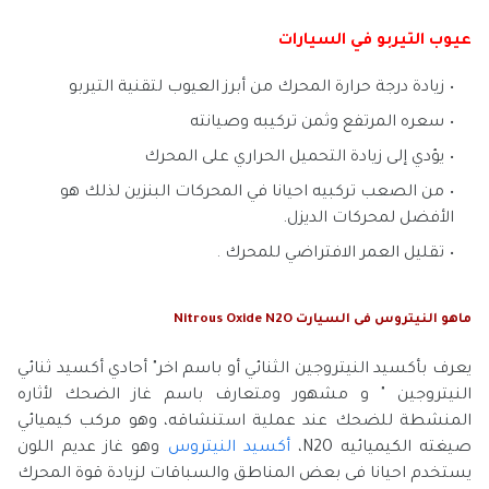
عيوب التيربو في السيارات
زيادة درجة حرارة المحرك من أبرز العيوب لتقنية التيربو
سعره المرتفع وثمن تركيبه وصيانته
يؤدي إلى زيادة التحميل الحراري على المحرك
من الصعب تركبيه احيانا في المحركات البنزين لذلك هو
الأفضل لمحركات الديزل.
تقليل العمر الافتراضي للمحرك
.
ماهو النيتروس فى السيارت Nitrous Oxide N2O
يعرف بأكسيد النيتروجين الثنائي أو باسم اخر" أحادي أكسيد ثنائي
النيتروجين " و مشهور ومتعارف باسم غاز الضحك لأثاره
المنشطة للضحك عند عملية استنشاقه، وهو مركب كيميائي
صيغته الكيميائيه N2O،
أكسيد النيتروس
وهو غاز عديم اللون
يستخدم احيانا فى بعض المناطق والسباقات لزيادة قوة المحرك