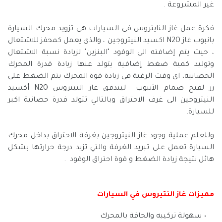
غير المشروعة .
فكرة عمل غاز النايتروس فى السيارات هى تزويد محرك السيارة
بانبوب غاز N2O اكسيد النيتروجين ، والذى يعمل كمحفز للاشتعال
، حيث يتم إضافته الى الوقود "البنزين" لزيادة نسبة الاشتعال
وتوليد كمية ضغط إضافية يتولد عنها زيادة قدرة المحرك
الحصانية، اى وقت الرغبة فى زيادة قوة المحرك يتم الضغط على
زر لفتح صمام الأنبوب ليتدفق غاز النيتروس N2O أكسيد
النيتروجين الى غرف الاحتراق وبالتالي تتولد قدرة حصانية اكبر
للسيارة.
وللعلم عملية وجود غاز النيتروجين بغرفة الاحتراق بداخل محرك
السيارة تعمل على تبريد الغرفة والتي تزيد درجة حرارتها بشكل
هائل نتيجة زيادة الضغط و قوة احتراق الوقود .
مميزات غاز النتيروس في السيارات
سهولة تركيبه والحاقة بالمحرك