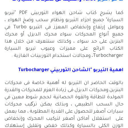
كما يشرح كتاب شاحن الهواء التوربينى PDF "تيربو
السيارة" جميع اجزاء التيربو ونظام سحب وضخ الهواء ،
وعوامل إرتفاع وإنخفاض المعزز في التيربو Turbo في
جميع أنواع المحركات سواء محرك الديزل أو محرك
البنزين على حد سواء ، وكذلك ستتعرف من خلال هذا
الكتاب الرائع على مميزات وعيوب تيربو السيارة
Turbocharger، ومجالات استخدام التوربينات الغازية .
اهمية التيربو "الشاحن التوربيني Turbocharger
بالوقت الحاضر ان التيربو له أهمية خاصة فى محركات
البنزين ومحركات الديزل فى زيادة العزم للمحركات والقدرة
المولدة للطاقة والقوة الحصانية لحجم شوط معين في
حال السحب الطبيعي ، وبذلك يمكن ترکيب محركات
سيارات أصغر للحصول على القدرة المطلوبة ، مما يعمل
على استغلال أماكن أصغر لتركيب المحرك وإنخفاض
الوزن الكلي بالسيارة وكذلك خفض وتقليل إستهلاك