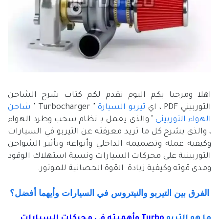
اهلا ومرحبا بكم اليوم نقدم لكم كتاب شرح الشاحن
التوربيني PDF ، اي
تيربو السيارة
" Turbocharger "
شاحن
الهواء التوربيني
" والذى يعمل بـ نظام سحب وطرد الهواء
، والذى يشرح كل ما تريد معرفته عن التيربو في السيارات
وكيفية عمله وتصميمه الداخلي وأنواعه وتأثير الشواحن
التوربينية على محركات السيارات ونسبة استهلاك الوقود
ومدى قوته وكيفية زيادة القوة الحصانية للموتور.
الفرق بين التيربو والنيتروس في السيارات وأيهما أفضل؟
ما هو التربو
Turbo وأهميته فى محركات السيارات