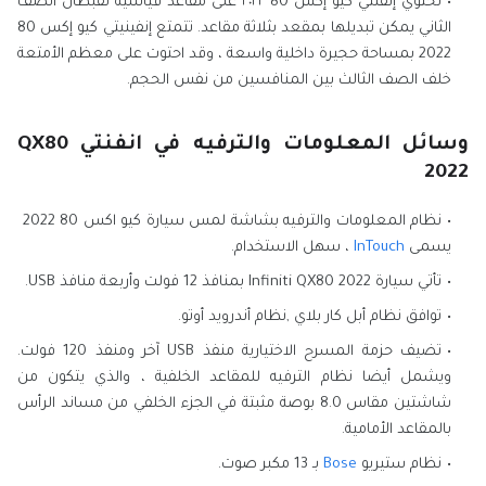
تحتوي إنفنتي كيو إكس 80 ٢٠٢٢ على مقاعد قياسية لقبطان الصف
الثاني يمكن تبديلها بمقعد بثلاثة مقاعد. تتمتع إنفينيتي كيو إكس 80
2022 بمساحة حجيرة داخلية واسعة ، وقد احتوت على معظم الأمتعة
خلف الصف الثالث بين المنافسين من نفس الحجم.
وسائل المعلومات والترفيه في انفنتي QX80
2022
نظام المعلومات والترفيه بشاشة لمس سيارة كيو اكس 80 2022
يسمى
InTouch
، سهل الاستخدام.
تأتي سيارة Infiniti QX80 2022 بمنافذ 12 فولت وأربعة منافذ USB.
توافق نظام أبل كار بلاي ,نظام أندرويد أوتو.
تضيف حزمة المسرح الاختيارية منفذ USB آخر ومنفذ 120 فولت.
ويشمل أيضا نظام الترفيه للمقاعد الخلفية ، والذي يتكون من
شاشتين مقاس 8.0 بوصة مثبتة في الجزء الخلفي من مساند الرأس
بالمقاعد الأمامية.
نظام ستيريو
Bose
بـ 13 مكبر صوت.