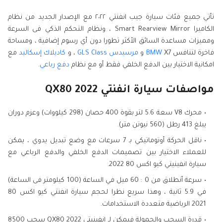
تأتي جميع فئات سيارة جيب انفنتي ٢٠٢٢ مع الإصدار الجديد من نظام
الكاميرا Smart Rearview Mirror ، ونظام التحكم الذكي فى السرعة
ومميزات مساعدة السائق الأكثر تطورا دون أي رسوم إضافية ، ومساحة
فاخرة لتنافس
X7 و
BMW
مرسيدس GLS
Class
، و
كاديلاك إسكاليد
مع
امكانية الاختيار بين الدفع الخلفي فقط أو مع نظام
دفع رباعي
.
مواصفات سيارة انفنتي QX80 2022
محرك V8 سعة 5.6 لتر بقوة 400 حصان (298 كيلووات) وعزم دوران
يبلغ 413 رطل (560 نيوتن متر).
ناقل الحركة أوتوماتيكي بـ 7 سرعات مع وضع تبديل يدوي ، يمكن
للعملاء الاختيار بين تصميمات الدفع الخلفي والدفع الرباعي مع
سيارة انفينيتي كيو اكس 80 2022.
سرعة أنطلاق من 0 : 60 ميل في الساعة (100 كيلومتر فى الساعة)
في 5.9 ثانية ، وهذا سريع نظرا لحجم سيارة انفنتي كيو اكس 80
2021 الرياضية متعددة الاستخدامات.
قدرة السحب والحمولة فيمكن لـ انفينيتي QX80 2022 سحب 8500