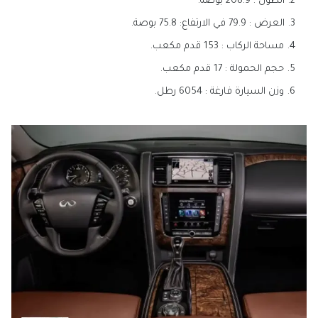
الطول : 208.9 بوصة.
العرض : 79.9 في الارتفاع: 75.8 بوصة.
مساحة الركاب : 153 قدم مكعب.
حجم الحمولة : 17 قدم مكعب.
وزن السيارة فارغة : 6054 رطل.