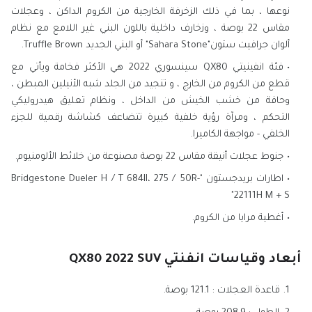
نوعها ، بما في ذلك الزخرفة الخارجية من الكروم الداكن ، وعجلات
مقاس 22 بوصة ، وزخارف داخلية باللون البني غير اللامع مع نظام
ألوان جرافيت ستون"Sahara Stone" أو البني الجديد Truffle Brown.
فئة انفينيتي QX80 سينسوري 2022 هي الأكثر فخامة ويأتي مع
قطع من الكروم من الخارج ، و تنجيد من الجلد شبه الأنيلين المبطن ،
وحافة من خشب الخيش من الداخل ، ونظام تعليق هيدروليكي
التحكم ، ومرآة رؤية خلفية كبيرة تتضاعف كشاشة رقمية للجزء
الخلفي - مواجهة الكاميرا.
جنوط عجلات أنيقة مقاس 22 بوصة مصنوعة من خلائط الألومنيوم.
اطارات بريدجستون "Bridgestone Dueler H / T 684II، 275 / 50R-
22111H M + S"
أغطية مرايا من الكروم.
أبعاد وقياسات انفنتي QX80 2022 SUV
قاعدة العجلات : 121.1 بوصة.