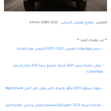
المصدر :
موقع انفينيتي الرسمي
- Infiniti QX80 2022.
** قـد يهمـك أيضـا **
سعر ومواصفات انفينيتي QX55 2022 الكروس اوفر الفاخرة
بنتلي بنتايجا سبيد 2021 محرك مصنع يدويا 635 حصان(سعر
ومواصفات)
تويوتا سيكويا 2021 تتألق بإصدار خاص ولون ظل الليل Nightshade
كاديلاك ليريك 2023 الكهربائية (تصميم فضائي و مدى بطارية كبير)