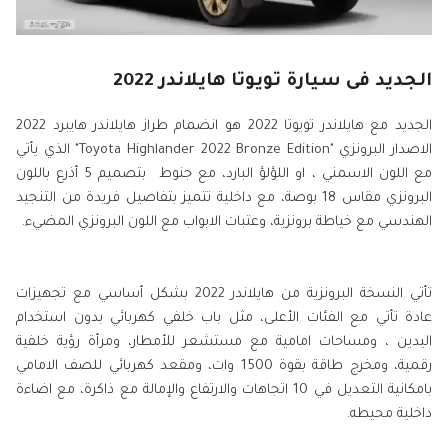
الجديد فى سيارة تويوتا هايلاندر 2022
الجديد مع هايلاندر تويوتا 2022 هو انضمام طراز هايلاندر هايبرد 2022
الاصدار البرونزي "Toyota Highlander 2022 Bronze Edition" الذي يأتي
مع اللون الاسمني ، او اللؤلؤ البارد، مع جنوط بتصميم 5 أذرع باللون
البرونزي مقاس 18 بوصة، مع داخلية تتميز بتفاصيل فريدة من التنجيد
الهندسي مع خياطة برونزية، وعتبات الابواب مع اللون البرونزي المضيء.
تأتي النسخة البرونزية من هايلاندر 2022 بشكل أساسي مع تجهيزات
عادة تأتي مع الفئات الأعلى، مثل باب خلفي كهربائي بدون استخدام
اليدين ، ومساحات امامية مع مستشعر للأمطار، ومرأة رؤية خلفية
رقمية، ومخرج طاقة بقوة 1500 وات، ومقعد كهربائي للصف الامامي
بامكانية التعديل في 10 اتجاهات والارتفاع والإمالة مع ذاكرة، مع اضاءة
داخلية محيطه.