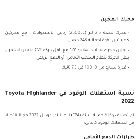
محرك الهجين
محرك سعة 2.5 لتر (2500cc) رباعي الاسطوانات ، مع محركين
كهربائيين بقوة اجمالية 243 حصان.
يقترن محرك هايلاندر هايبرد ٢٠٢٢ مع ناقل حركة CVT متغير باستمرار،
ينقل الحركة بنظام السحب الأمامي، أو الدفع الرباعي.
قدرة تسارع من 0: 100 في 7.3 ثانية.
نسبة استهلاك الوقود في Toyota Highlander
2022
تم تصنيف وكالة حماية البيئة (EPA) لـ هايلاندر موديل 2022 مع الاقتصاد
في استهلاك الوقود كالتالي:
طرازات الدفع الأمامي