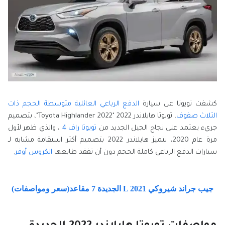
كشفت تويوتا عن سيارة
الدفع الرباعي العائلية متوسطة الحجم ذات
الثلاث صفوف
، تويوتا هايلاندر 2022 "Toyota Highlander 2022"، بتصميم
جريء يعتمد على نجاح الجيل الجديد من
تويوتا راف 4
، والذي ظهر لأول
مرة عام 2020، تتميز هايلاندر 2022 بتصميم أكثر استقامة مشابه لـ
سيارات الدفع الرباعي كاملة الحجم دون أن تفقد طابعها
الكروس أوفر
.
جيب جراند شيروكي L 2021 الجديدة 7 مقاعد(سعر ومواصفات)