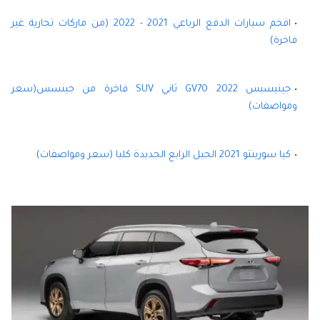
افخم سيارات الدفع الرباعي 2021 - 2022 (من ماركات تجارية غير
فاخرة)
جينيسيس GV70 2022 ثاني SUV فاخرة من جينسس(سعر
ومواصفات)
كيا سورينتو 2021 الجيل الرابع الجديدة كليا (سعر ومواصفات)