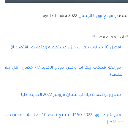
المصدر:
موقع تويوتا الرسمي
Toyota Tundra 2022.
** قـد يهمـك أيضـا **
افضل 10 سيارات بيك اب ديزل مستعملة (اعتمادية ، اقتصادية)
دورانجو هيلكات بيك اب وحش دودج الجديد 717 حصان (هل يتم
اطلاقه)
سعر ومواصفات بيك اب نيسان فرونتير 2022 الجديدة كليا
قبل شراء فورد F150 2022 لايتنينج (اليك 10 معلومات هامه يجب
معرفتها)