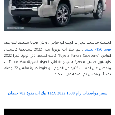
اشتدت منافسة سيارات البيك اب مؤخرا ، والآن تويوتا تستعد لمواجهة
بيك اب تويوتا 
فورد F150 ليمتد
، مع
تندرا 2022 بنسختها كابستون
الفاخرة "Toyota Tundra Capstone" كاملة الحجم، تأتي تويوتا تندرا 2022
كابستون حصريا مجهزة بمجموعة نقل الحركة الهجينة I Force Max ،
وتحصل على لمسات كثيرة من الكروم ، و جنوط كبيرة مقاس 22 بوصة،
يعد أكبر مقاس تم وضعه على شاحنة.
سعر مواصفات رام 1500 2022 TRX بيك اب بقوة 702 حصان