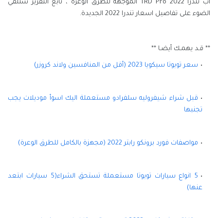
آب تندرا TRD Pro 2022 الموجهة للطرق الوعرة ، تابع التقرير سنلقي
الضوء على تفاصيل اسعار تندرا 2022 الجديدة.
** قـد يهمـك أيضـا **
سعر تويوتا سيكويا 2023 (أقل من المنافسين ولاند كروزر)
قبل شراء شيفروليه سلفرادو مستعملة اليك اسوأ موديلات يجب
تجنبها
مواصفات فورد برونكو رابتر 2022 (مجهزة بالكامل للطرق الوعرة)
5 انواع سيارات تويوتا مستعملة تستحق الشراء(5 سيارات ابتعد
عنها)