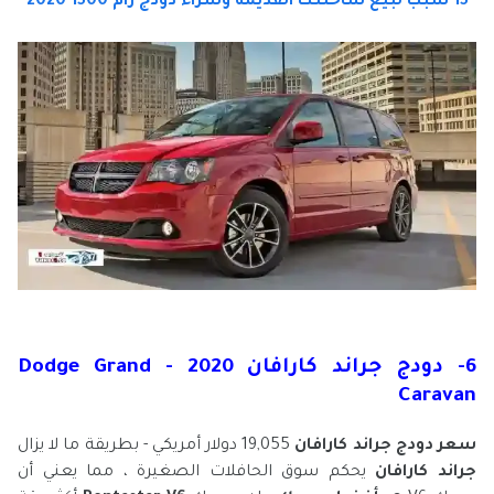
15 سبب لبيع شاحنتك القديمة وشراء دودج رام 1500 2020
6- دودج جراند كارافان 2020 - Dodge Grand
Caravan
سعر دودج جراند كارافان
19,055 دولار أمريكي - بطريقة ما لا يزال
جراند كارافان
يحكم سوق الحافلات الصغيرة ، مما يعني أن