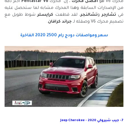
محرك V6 هو
أفضل محرك
، إن محرك
Pentastar V6
أكثر دقة
من الإصدارات السابقة وهذا المحرك مشابه لما ستحصل عليه
في
تشارجر
و
تشالنجر
، لقد قطعت
كرايسلر
شوط طويل مع
تصميم محرك V6 وصقله لـ
جراند كرافان
.
سعر ومواصفات دودج رام 2500 2020 الفاخرة
7- جيب شيروكي 2020 - Jeep Cherokee