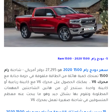
5- دودج رام 1500 2020 - Ram 1500
سعر دودج رام 1500 2020
هو 27,295 دولار أمريكي - شاحنة
رام
1500
تمنحك كمية هائلة من الطاقة ملفوفة في حزمة جذابة مع
محرك V6
، يمكنك الحصول على محرك V6 مع كابينة رباعية أو
كابينة واحدة ،ستنجز أي من هاتين الشاحنتين المهمات
المطلوبة وتقوم بها بشكل جيد وهو ما يبحث عنه معظم
المتسوقين في شاحنة صغيرة تعمل بمحرك V6.