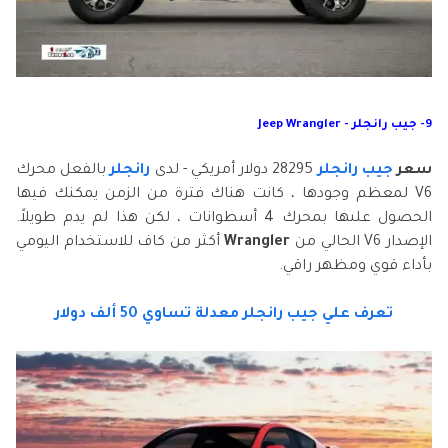
9- جيب رانجلر - Jeep Wrangler
سعر
جيب رانجلر
28295 دولار أمريكي - لدى
رانجلر
بالفعل محرك
V6 لمعظم وجودها ، كانت هناك فترة من الزمن يمكنك فيها
الحصول علىها بمحرك 4 أسطوانات ، لكن هذا لم يدم طويلاً.
الإصدار V6 الحالي من
Wrangler
أكثر من كاف للاستخدام اليومي
بأداء قوي ومظهر راقي.
تعرف علي جيب رانجلر معدلة تساوي 50 ألف دولار