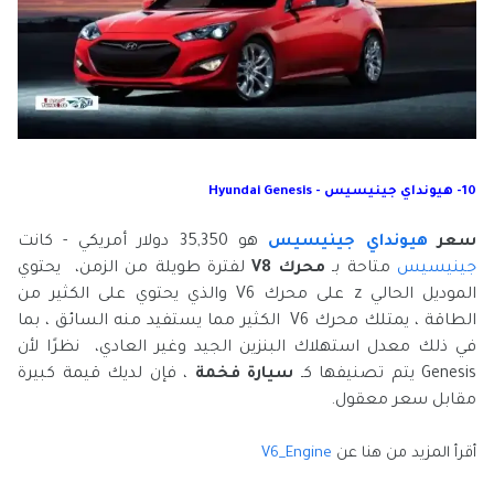
10- هيونداي جينيسيس - Hyundai Genesis
سعر
هيونداي جينيسيس
هو 35,350 دولار أمريكي - كانت
جينيسيس
متاحة بـ
محرك V8
لفترة طويلة من الزمن، يحتوي
الموديل الحالي z على محرك V6 والذي يحتوي على الكثير من
الطاقة ، يمتلك محرك V6 الكثير مما يستفيد منه السائق ، بما
في ذلك معدل استهلاك البنزين الجيد وغير العادي، نظرًا لأن
Genesis يتم تصنيفها كـ
سيارة فخمة
، فإن لديك قيمة كبيرة
مقابل سعر معقول.
أقرأ المزيد من هنا عن
V6_Engine