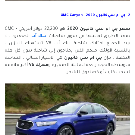
2- جي ام سي كانيون 2020 - GMC Canyon
سعر جي ام سي كانيون 2020
هو 22,200 دولار أمريكي - GMC
تمهد الطريق لنفسها في سوق شاحنات
بيك آب
الصغيرة ، لا
يريد الجميع امتلاك شاحنة بيك آب V8 تستهلك البنزين ،
بالنسبة لأولئك منكم الذين يحتاجون إلى شاحنة بدون كل هذه
التكلفه ، فإن
جي ام سي كانيون
هي الاختيار المثالي ،
الشاحنة
متوسطة الحجم رائعة للعائلة الصغيرة و
محرك V6
أكثر ملاءمة
لسحب قارب أو كصندوق للشحن.