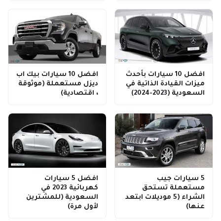
افضل 10 سيارات بأحدث
افضل 10 سيارات بيك اب
ميزات القيادة الذاتية في
ديزل مستعملة (موثوقة
السعودية (2023-2024)
، اقتصادية)
5 سيارات جيب
افضل 5 سيارات
مستعملة تستحق
كهربائية 2023 في
الشراء (5 موديلات ابتعد
السعودية (للمشترين
عنها)
لأول مرة)