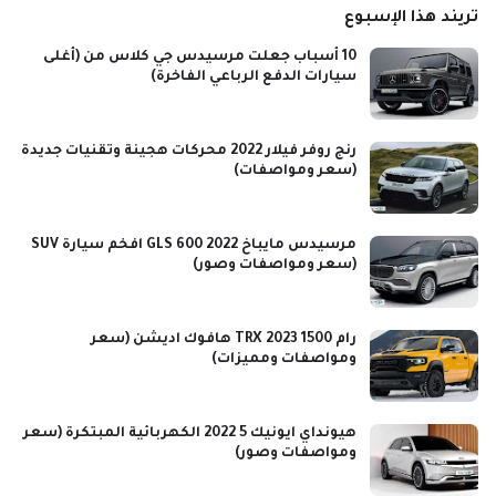
تريند هذا الإسبوع
10 أسباب جعلت مرسيدس جي كلاس من (أغلى
سيارات الدفع الرباعي الفاخرة)
رنج روفر فيلار 2022 محركات هجينة وتقنيات جديدة
(سعر ومواصفات)
مرسيدس مايباخ GLS 600 2022 افخم سيارة SUV
(سعر ومواصفات وصور)
رام 1500 TRX 2023 هافوك اديشن (سعر
ومواصفات ومميزات)
هيونداي ايونيك 5 2022 الكهربائية المبتكرة (سعر
ومواصفات وصور)