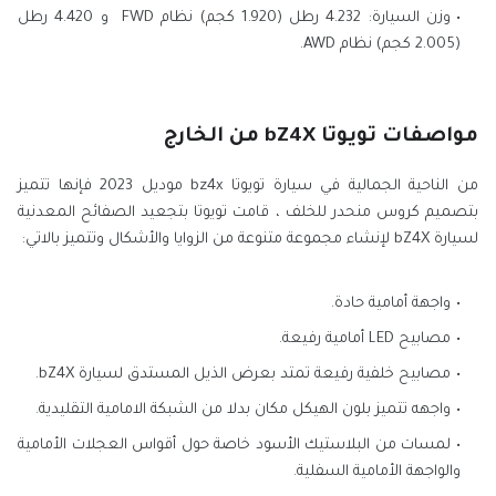
وزن السيارة: 4.232 رطل (1.920 كجم) نظام FWD و 4.420 رطل
(2.005 كجم) نظام AWD.
مواصفات تويوتا bZ4X من الخارج
من الناحية الجمالية في سيارة تويوتا bz4x موديل 2023 فإنها تتميز
بتصميم كروس منحدر للخلف ، قامت تويوتا بتجعيد الصفائح المعدنية
لسيارة bZ4X لإنشاء مجموعة متنوعة من الزوايا والأشكال وتتميز بالاتي:
واجهة أمامية حادة.
مصابيح LED أمامية رفيعة.
مصابيح خلفية رفيعة تمتد بعرض الذيل المستدق لسيارة bZ4X.
واجهه تتميز بلون الهيكل مكان بدلا من الشبكة الامامية التقليدية.
لمسات من البلاستيك الأسود خاصة حول أقواس العجلات الأمامية
والواجهة الأمامية السفلية.