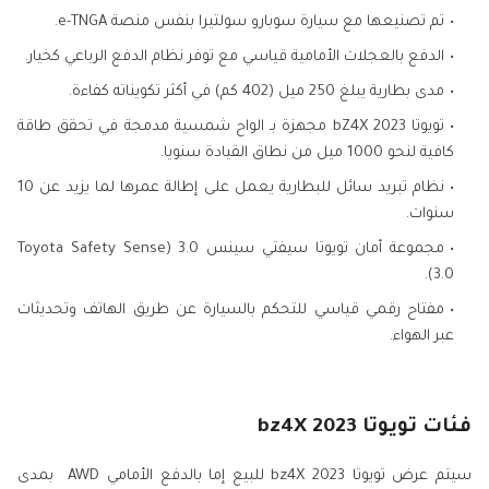
تم تصنيعها مع سيارة سوبارو سولتيرا بنفس منصة e-TNGA.
الدفع بالعجلات الأمامية قياسي مع توفر نظام الدفع الرباعي كخيار.
مدى بطارية يبلغ 250 ميل (402 كم) في أكثر تكويناته كفاءة.
تويوتا 2023 bZ4X مجهزة بـ الواح شمسية مدمجة في تحقق طاقة
كافية لنحو 1000 ميل من نطاق القيادة سنويا.
نظام تبريد سائل للبطارية يعمل على إطالة عمرها لما يزيد عن 10
سنوات.
مجموعة أمان تويوتا سيفتي سينس 3.0 (Toyota Safety Sense
3.0).
مفتاح رقمي قياسي للتحكم بالسيارة عن طريق الهاتف وتحديثات
عبر الهواء.
فئات تويوتا bz4X 2023
سيتم عرض تويوتا bz4X 2023 للبيع إما بالدفع الأمامي AWD بمدى