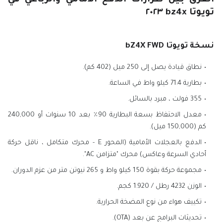
الفرق بين طرازات الدفع الأمامي والرباعي في
تويوتا bz4x ٢٠٢٣
نسخة تويوتا bZ4X FWD
نطاق قيادة يصل إلى 250 ميل (402 كم).
بطارية 71.4 كيلو واط في الساعة.
355 فولت ، مبرد بالسائل.
معدل الاحتفاظ بسعة البطارية 90٪ بعد 10 سنوات أو 240,000
كم (150,000 ميل).
الدفع بالعجلات الأمامية (المحور E - محرك متكامل ، ناقل حركة
أحادي السرعة وعاكس) محرك "متزامن AC".
مجموعة حركة بقوة 150 كيلو واط و 265 نيوتن متر من عزم الدوران.
الوزن 4232 رطل / 1.920 كجم.
تكييف هواء من نوع المضخة الحرارية.
تحديثات البرامج عن بعد (OTA).