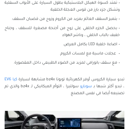
تمتد كسوة الهيكل البلاستيكية بطول السيارة على الأبواب السفلية
وتشكل جزء بارز من قوس العجلة الخلفية.
يتميز السقف العائم بمزيد من الكروم وزوج من قضبان السقف.
يحصل الجزء الخلفي على زوج من أجنحة مصغرة للسقف ، وجناح
خفيف بالباب الخلفي ، وناشر الهواء.
اضاءة خلفية LED بكامل العرض.
عجلات ماسية مع لمسات الكروم.
مع سقف بانورامي لمزيد من الضوء الطبيعي داخل المقصورة.
تبدو سيارة الكروس أوفر الكهربائية تويوتا bz4x مشابهة لسيارة
كيا EV6
، تبدو أكثر شبها بـ
سوبارو
سولتيرا ، التوأم الميكانيكي لـ bz4x والذي تم
تصنيعه أيضا في نفس المصنع.