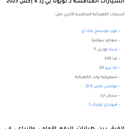
السيارات المنافسة لـ تويوتا بي زد 4 إكس 2023
السيارات الكهربائية المنافسة الأخرى مثل:
فورد موستنج ماك اي
.
سوبارو سولتيرا.
تسلا
موديل Y.
كيا EV6.
كيا نيرو
EV.
شيفروليه بولت الكهربائية.
فولكس فاجن ID.4
.
نيسان اريا.
هيونداي ايونيك 5
.