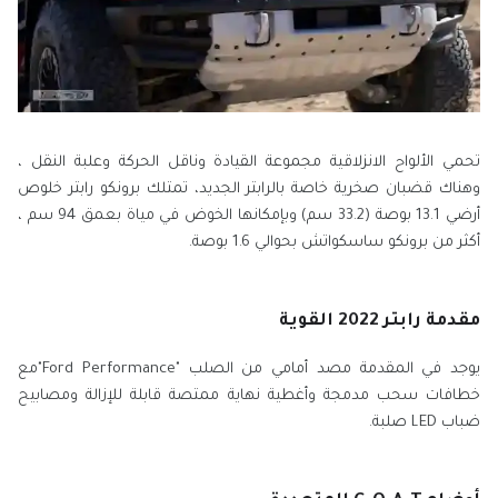
تحمي الألواح الانزلاقية مجموعة القيادة وناقل الحركة وعلبة النقل ،
وهناك قضبان صخرية خاصة بالرابتر الجديد، تمتلك برونكو رابتر خلوص
أرضي 13.1 بوصة (33.2 سم) وبإمكانها الخوض في مياة بعمق 94 سم ،
أكثر من برونكو ساسكواتش بحوالي 1.6 بوصة.
مقدمة رابتر 2022 القوية
يوجد في المقدمة مصد أمامي من الصلب "Ford Performance"مع
خطافات سحب مدمجة وأغطية نهاية ممتصة قابلة للإزالة ومصابيح
ضباب LED صلبة.