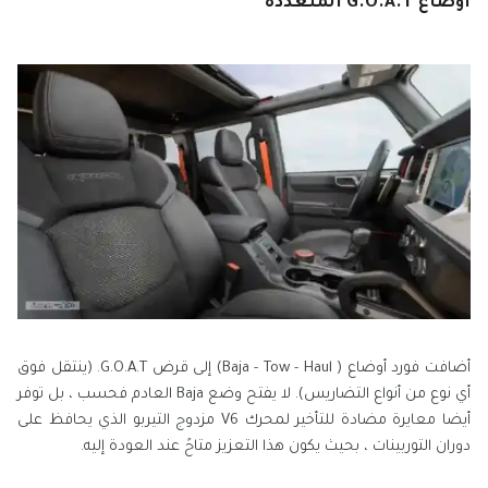
أوضاع G.O.A.T المتعددة
أضافت فورد أوضاع ( Baja - Tow - Haul) إلى قرض G.O.A.T. (ينتقل فوق
أي نوع من أنواع التضاريس). لا يفتح وضع Baja العادم فحسب ، بل توفر
أيضا معايرة مضادة للتأخير لمحرك V6 مزدوج التيربو الذي يحافظ على
دوران التوربينات ، بحيث يكون هذا التعزيز متاحً عند العودة إليه.