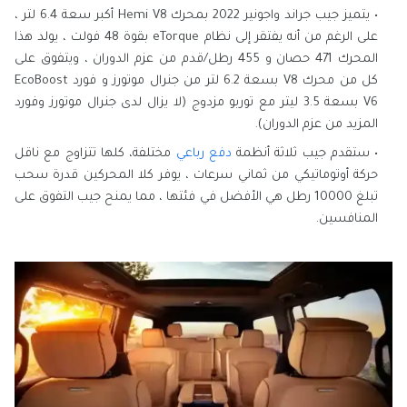
يتميز جيب جراند واجونير 2022 بمحرك Hemi V8 أكبر سعة 6.4 لتر ،
على الرغم من أنه يفتقر إلى نظام eTorque بقوة 48 فولت ، يولد هذا
المحرك 471 حصان و 455 رطل/قدم من عزم الدوران ، ويتفوق على
كل من محرك V8 بسعة 6.2 لتر من جنرال موتورز و فورد EcoBoost
V6 بسعة 3.5 ليتر مع توربو مزدوج (لا يزال لدى جنرال موتورز وفورد
المزيد من عزم الدوران).
ستقدم جيب ثلاثة أنظمة
دفع رباعي
مختلفة، كلها تتزاوج مع ناقل
حركة أوتوماتيكي من ثماني سرعات ، يوفر كلا المحركين قدرة سحب
تبلغ 10000 رطل هي الأفضل في فئتها ، مما يمنح جيب التفوق على
المنافسين.