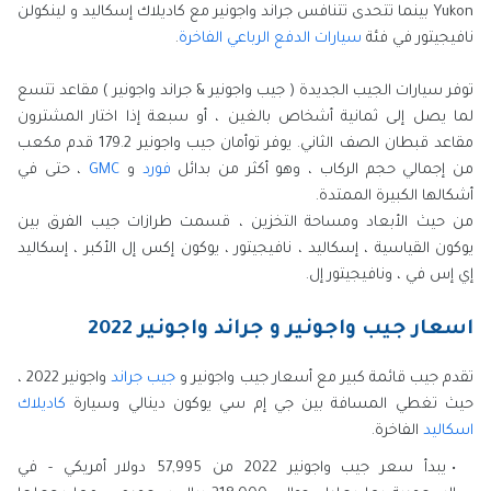
Yukon بينما تتحدى تتنافس جراند واجونير مع كاديلاك إسكاليد و لينكولن
نافيجيتور في فئة
سيارات الدفع الرباعي الفاخرة
.
توفر سيارات الجيب الجديدة ( جيب واجونير & جراند واجونير ) مقاعد تتسع
لما يصل إلى ثمانية أشخاص بالغين ، أو سبعة إذا اختار المشترون
مقاعد قبطان الصف الثاني. يوفر توأمان جيب واجونير 179.2 قدم مكعب
من إجمالي حجم الركاب ، وهو أكثر من بدائل
فورد
و
GMC
، حتى في
أشكالها الكبيرة الممتدة.
من حيث الأبعاد ومساحة التخزين ، قسمت طرازات جيب الفرق بين
يوكون القياسية ، إسكاليد ، نافيجيتور ، يوكون إكس إل الأكبر ، إسكاليد
إي إس في ، ونافيجيتور إل.
اسعار جيب واجونير و جراند واجونير 2022
تقدم جيب قائمة كبير مع أسعار جيب واجونير و
جيب جراند
واجونير 2022 ،
حيث تغطي المسافة بين جي إم سي يوكون دينالي وسيارة
كاديلاك
اسكاليد
الفاخرة.
يبدأ سعر جيب واجونير 2022 من 57,995 دولار أمريكي - في