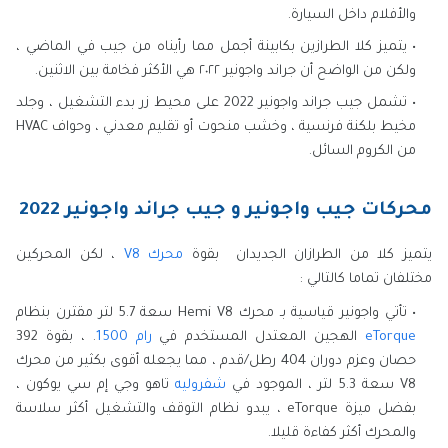
والأفلام داخل السيارة.
يتميز كلا الطرازين بكابينة أجمل مما رأيناه من جيب في الماضي ،
ولكن من الواضح أن جراند واجونير ٢٠٢٢ هي الأكثر فخامة بين الاثنين.
تشمل جيب جراند واجونير 2022 على محيط زر بدء التشغيل ، وجلد
مخيط بلكنة فرنسية ، وخشب منحوت أو تقليم معدني ، وحواف HVAC
من الكروم السائل.
محركات جيب واجونير و جيب جراند واجونير 2022
يتميز كلا من الطرازان الجديدان بقوة
محرك V8
، لكن المحركين
مختلفان تماما كالتالي :
تأتي واجونير قياسية بـ محرك Hemi V8 سعة 5.7 لتر مقترن بنظام
eTorque
الهجين المعتدل المستخدم في
رام 1500
. ، بقوة 392
حصان وعزم دوران 404 رطل/قدم ، مما يجعله أقوى بكثير من محرك
V8 سعة 5.3 لتر ، الموجود في
شفروليه
تاهو وجي إم سي يوكون ،
بفضل ميزة eTorque ، يبدو نظام التوقف والتشغيل أكثر سلاسة
والمحرك أكثر كفاءة قليلا.