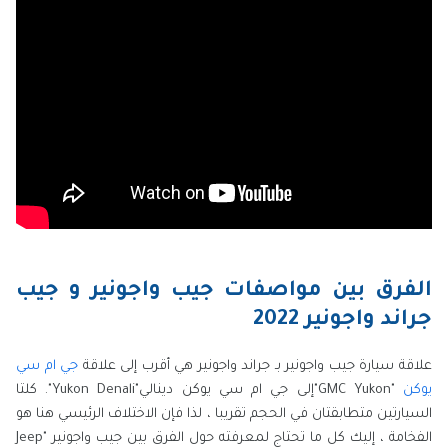
الفرق بين مواصفات جيب واجونير و جيب
جراند واجونير 2022
علاقة سيارة جيب واجونير بـ جراند واجونير هي أقرب إلى علاقة
جي ام سي
يوكن
"GMC Yukon"إلى جي ام سي يوكن دينالي"Yukon Denali". كلتا
السيارتين متطابقتان في الحجم تقريبا ، لذا فإن الاختلاف الرئيسي هنا هو
الفخامة ، إليك كل ما تحتاج لمعرفته حول الفرق بين جيب واجونير "Jeep