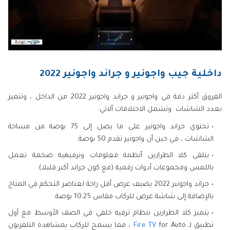
داخلية جيب واجونير و جراند واجونير 2022
الفروق أكثر دقة في واجونير و جراند واجونير 2022 من الداخل ، وتتميز
بعدد الشاشات وتشمل الاختلافات ألاتي:
تحتوي جراند واجونير على ما يصل إلى 75 بوصة من مساحة
الشاشات ، في حين أن واجونير تقدم 50 بوصة.
يتلقى كلا الطرازين أنظمة معلومات وترفيهية ضخمة تعمل
باللمس ومجموعات أدوات رقمية (مع كون جراند أكبر قليلا).
جراند واجونير 2022 يضيف عرض أقل راحة لعناصر التحكم في المناخ
بالإضافة إلى شاشة عرض للركاب مقاس 10.25 بوصة.
يتميز كلا الطرازين بنظام ترفيه خلفي في الصف الأوسط مع أول
تطبيق لـ
Fire TV
for Auto ، مما يسمح للركاب بمشاهدة التلفزيون