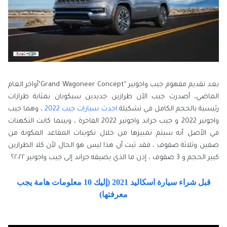
بعد تقديم مفهوم جيب واجونير "Grand Wagoneer Concept"أواخر العام
الماضي، أصدرت جيب الآن طرازين جديدين سيكونان بمثابة طرازات
رئيسية بالحجم الكامل في تشكيلة
احدث سيارات جيب 2022
، وهما جيب
واجونير 2022 و جيب جراند واجونير 2022 الفاخرة ، وبينما كانت التكهنات
في الأصل أنه سيتم تمييزها من خلال تكوينات المقاعد المكونة من
صفين وثلاثة صفوف ، فقد ثبت أن هذا ليس هو الحال لأن كلا الطرازين
كبير الحجم و 3 صفوف ، إذن ما الذي يضيفه جراند إلى جيب واجونير ٢٠٢٢؟
قبل شراء سيارة اسكاليد 2021 (إليك 10 معلومات هامة يجب
معرفتها)