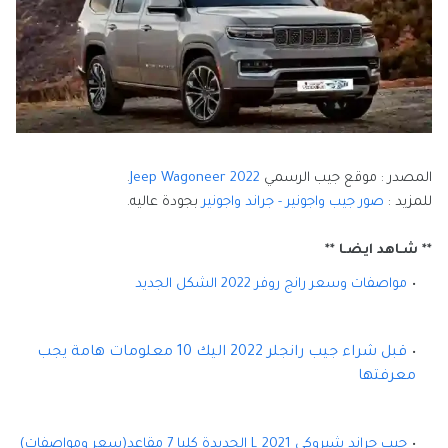
المصدر : موقع جيب الرسمي
Jeep Wagoneer 2022
.
للمزيد :
صور جيب واجونير - جراند واجونير
بجودة عاليه.
** شـاهد ايضـا **
مواصفات وسعر رانج روفر 2022 الشكل الجديد
قبل شراء جيب رانجلر 2022 اليك 10 معلومات هامة يجب
معرفتها
جيب جراند شيروكي L 2021 الجديدة كليا 7 مقاعد(سعر ومواصفات)