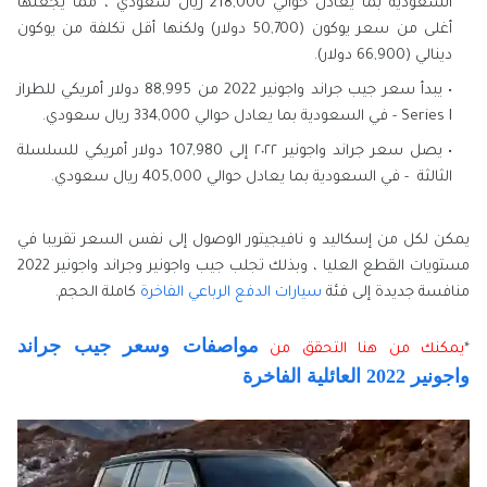
السعودية بما يعادل حوالي 218,000 ريال سعودي ، مما يجعلها
أغلى من سعر يوكون (50,700 دولار) ولكنها أقل تكلفة من يوكون
دينالي (66,900 دولار).
يبدأ سعر جيب جراند واجونير 2022 من 88,995 دولار أمريكي للطراز
Series I - في السعودية بما يعادل حوالي 334,000 ريال سعودي.
يصل سعر جراند واجونير ٢٠٢٢ إلى 107,980 دولار أمريكي للسلسلة
الثالثة - في السعودية بما يعادل حوالي 405,000 ريال سعودي.
يمكن لكل من إسكاليد و نافيجيتور الوصول إلى نفس السعر تقريبا في
مستويات القطع العليا ، وبذلك تجلب جيب واجونير وجراند واجونير 2022
منافسة جديدة إلى فئة
سيارات الدفع الرباعي الفاخرة
كاملة الحجم.
مواصفات وسعر جيب جراند
*
يمكنك من هنا التحقق من
واجونير 2022 العائلية الفاخرة