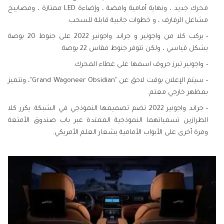
محرك جديد ، ونهاية أمامية وامضة ، وإضاءة LED ممتازة ، ومصابيح
مشاعل الرفارف ، و خطوات جانبية قابلة للسحب.
يركب كلا من واجونير و جراند واجونير 2022 على جنوط 20 بوصة
بشكل قياسي ، ولكن تتوفر جنوط مقاس 22 بوصة.
واجونير تبرز حروف اسمها على غطاء المحرك.
سيتم الإعلان بوقت لاحق عن "Grand Wagoneer Obsidian"، وتتميز
بمظهر خارجي معتم.
جراند واجونير 2022 تضم تصميمها النموذجي في الشبكة. يكرر كلا
الطرازين تسمياتهما النموذجية الممتدة عبر باب صندوق الأمتعة
ومرة ​​أخرى على الأبواب الأمامية بشعار العلم الأمريكي.