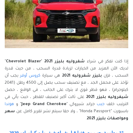
إذا كنت تفكر في شراء
شفروليه بليزر 2021
"
Chevrolet Blazer
"
لديك الآن المزيد من الخيارات لزيادة قدرة السحب ، من حيث قدرة
السحب ، فإن
بليزر شفروليه 2021
هي سيارة
كروس أوفر
يجب أن
تؤخذ على محمل الجد ، مع تصنيف سحب يصل إلى 4500 رطل (2041
كيلوجرام) ، فهو قطر قوي لا يترك على الجانب ، في الواقع ، حصل
شيفروليه بليزر 2021
على ثالث أكبر تصنيف للقطر ، حيث يأتي في
الترتيب خلف
جيب
جراند شيروكي "
Jeep Grand Cherokee
" و
هوندا
باسبورت "Honda Passport" ، ولا حقا سيتم نشر تقرير كامل عن
سعر
ومواصفات بليزر 2021
.
15 معلومة يجب معرفتها قبل شراء شيفروليه كولورادو 2020