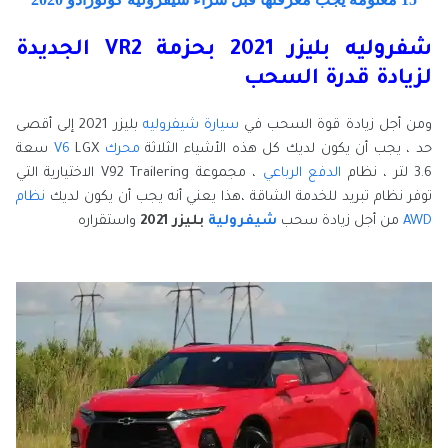
شفروليه بليزر 2021 بحزمة VR2 الجديدة
لزيادة قدرة السحب
ومن أجل زيادة قوة السحب في
سيارة شيفروليه
بليزر 2021 إلى أقصى
حد ، يجب أن يكون لديك كل هذه الأشياء الثلاثة
محرك V6
LGX سعة
3.6 لتر ، نظام
الدفع الرباعي
، مجموعة V92 Trailering الاختيارية التي
توفر نظام تبريد للخدمة الشاقة ،هذا يعني أنه يجب أن يكون لديك
نظام
AWD
من أجل زيادة سحب
شيفرولية
بليزر 2021
واستقراره