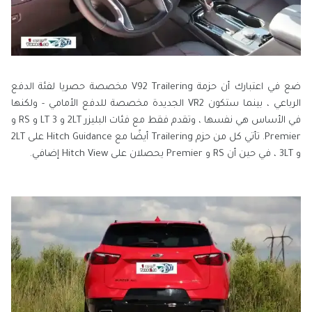
ضع في اعتبارك أن حزمة V92 Trailering مخصصة حصريا لفئة الدفع
الرباعي ، بينما ستكون VR2 الجديدة مخصصة للدفع الأمامي - ولكنها
في الأساس هي نفسها ، وتقدم فقط مع فئات البليزر 2LT و 3 LT و RS و
Premier. تأتي كل من حزم Trailering أيضًا مع Hitch Guidance على 2LT
و 3LT ، في حين أن RS و Premier يحصلان على Hitch View إضافي.