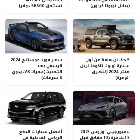
2023-2024 في السعودية
2023 (التي جعلتها
(بدائل تويوتا كراون)
تستحق 56500 دولار)
5 حقائق هامة عن أول
سعر فورد موستنج 2024
سيارة تويوتا تاكوما تريل
الرسمي بعد
هنتر 2024 (للطرق
التحديث(محرك V8، يدوي
الوعرة)
6 سرعات)
لامبورجيني اوروس 2023
أفضل سيارات الدفع
S الفاخرة (10 حقائق قبل
الرباعي العائلية في