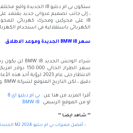
الكهربائي باستقلالية في استخدام الكهرباء فقط
سعر BMW i8 الجديدة وموعد الاطلاق
سعر الطراز الحال
الانتظار حتى عام 2023 لرؤ
دقيق ، لكن التاريخ المتوقع لشركة BMW ويقدر أن تكون بى ام دبليو i8 ستكون جاهزة في عام 2023.
أقرا المزيد من هنا عن :
بي ام دبليو اي 8
او من الموقع الرسمي :
BMW i8
** شـاهد ايضـا **
أفضل مميزات بي ام دبليو M2 2024 الجديدة كليا (والاسعار)