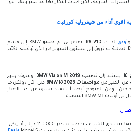
سيارات الخارقة ، لكن أحدث ابتكاراتها قد تغير وتهز امور
 اقوي أداء من شيفرولية كورفيت
أودي
لديها
R8 V10
تفتقر
بي ام دبليو
BMW إلى قسم
B
الحالية لم تروق إلى مستوى السوبر كار الذي توقعه الكثير
i
يستند إلى تصميم
2019 BMW
Vision M
وسوف يغير
عن الكثير من
مواصفات BMW i8 2023
حتى الآن ، ولكن ما
 هو أن بي ام دبليو تعمل على i8 الهجين ، ومن المتوقع أيضا أن تعيد سيارة من هذا العيار
BMW M1 المجيدة.
لم يقتنع الكثير ب سيارة i8 الحالية او بأنها تستحق الشراء ، خاصة بسعر 150.000 دولار أمريكي.