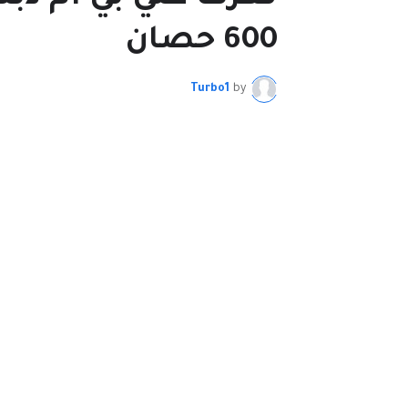
600 حصان
Turbo1
by