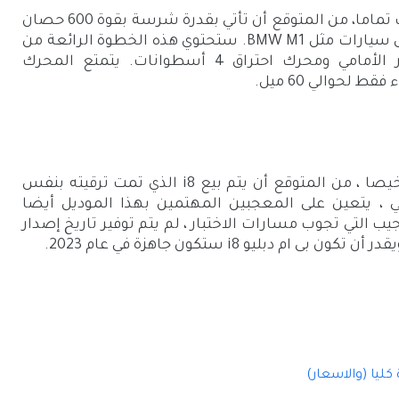
ستكون بي ام دبليو i8 الجديدة واقع مختلف تماما، من المتوقع أن تأتي بقدرة شرسة بقوة 600 حصان
، إلى جانب تصميم عدواني جديد يعتمد على سيارات مثل BMW M1. ستحتوي هذه الخطوة الرائعة من
i8 على محركين ومحرك كهربائي للمحور الأمامي ومحرك احتراق 4 أسطوانات. يتمتع المحرك
 لحوالي 60 ميل.
شراء الوحش الجديد BMW i8 لن يكون رخيصا ، من المتوقع أن يتم بيع i8 الذي تمت ترقيته بنفس
ي 150.000 دولار امريكي ، يتعين على المعجبين المهتمين بهذا الموديل أيضا
ية أحد هذه الأعاجيب التي تجوب مسارات الاختبار ، لم يتم توفير تاريخ إصدار