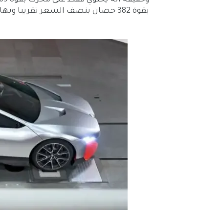
وحقيقة أنه يحتوي فقط على محرك بقوة 369 حصان في سوق حيث يمكنك شراء محرك
بقوة 382 حصان بنصف السعر تقريبا وبها كل شيء يحتاجه المرء .