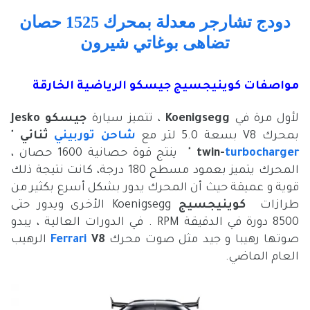
دودج تشارجر معدلة بمحرك 1525 حصان
تضاهى بوغاتي شيرون
مواصفات كوينيجسيج جيسكو الرياضية الخارقة
لأول مرة في
Koenigsegg
، تتميز سيارة
جيسكو Jesko
بمحرك V8 بسعة 5.0 لتر مع
شاحن توربيني
ثنائي
"
turbocharger
twin-
" ينتج قوة حصانية 1600 حصان ،
المحرك يتميز بعمود مسطح 180 درجة، كانت نتيجة ذلك
قوية و عميقة حيث أن المحرك يدور بشكل أسرع بكثير من
طرازات
كوينيجسيج
Koenigsegg الأخرى ويدور حتى
8500 دورة في الدقيقة RPM . في الدورات العالية ، يبدو
صوتها رهيبا و جيد مثل صوت محرك
V8
Ferrari
الرهيب
العام الماضي.