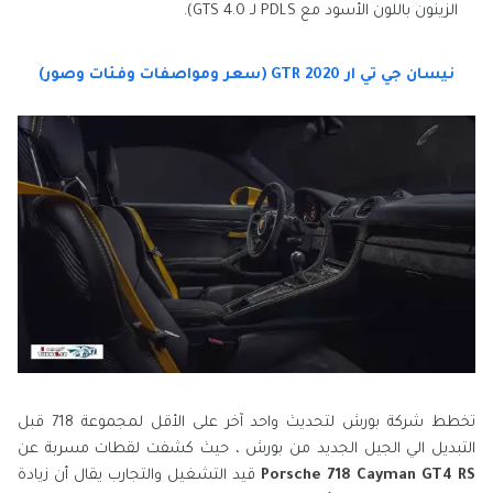
الزينون باللون الأسود مع PDLS لـ GTS 4.0).
نيسان جي تي ار 2020 GTR (سعر ومواصفات وفئات وصور)
تخطط شركة بورش لتحديث واحد آخر على الأقل لمجموعة 718 قبل
التبديل الي الجيل الجديد من بورش ، حيث كشفت لقطات مسربة عن
718 Cayman GT4 RS
Porsche
قيد التشغيل والتجارب يقال أن زيادة