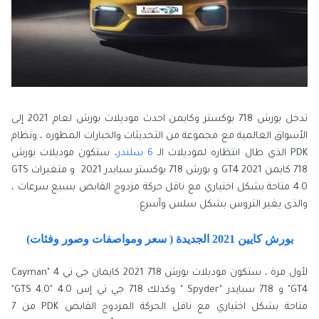
تدخل بورش 718 بوكستر وكايمن احدث موديلات بورش لعام 2021 إلى
الأسواق العالمية مع مجموعة من التحديثات والخيارات المطوره ، ونظام
PDK الذي طال انتظاره لموديلات الـ
6 سلندر
، ستكون موديلات بورش
718 كايمن GT4 2021 و بورش 718 بوكستر سبايدر 2021 و متغيرات GTS
4.0 متاحة بشكل اختياري مع ناقل حركة مزدوج القابض بسبع سرعات ،
والذى يغير التروس بشكل سلس وأسرع.
بورش كايين 2021 الجديدة ( سعر ومواصفات وصور وفئات)
لأول مرة ، ستكون موديلات بورش 718 2021 كايمان جي تي 4 "Cayman
GT4" و 718 سبايدر "Spyder " وكذلك 718 جي ​​تي إس 4.0 "GTS 4.0"
متاحة بشكل اختياري مع ناقل الحركة المزدوج القابض PDK من 7