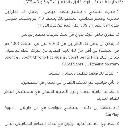
وكايمان القياسية ، بالإضافة إلى المتغيرات T و S و GTS 4.0 :
محرك مسطح 6 سلندر شفط طبيعي - يعمل كلا الطرازين
بمحرك بوكسر سداسي الأسطوانات بسعة 4.0 لتر وسحب طبيعي
بقوة 394 حصان و 309 رطل قدم من عزم الدوران.
مقترن بناقل حركة يدوي من ست سرعات كمعيار قياسي.
يمكن أن يصل كلا الطرازين من 0 :60 ميل في الساعة (100 كم
في الساعة) في أقل من 4.3 ثانية. العديد من ميزات الأداء قياسية ،
بما في ذلك Sport Seats Plus ، و Sport Chrono Package ، و Sport
Exhaust System ، و PASM Sport
جنوط 20 بوصة مطلية بالساتان الأسود.
تأتي قياسية مع التحكم التلقائي في المناخ في منطقتين.
مقاعد أمامية مدفأة ومرايا التعتيم التلقائي مع مستشعر المطر
للعام الجديد.
بالإضافة إلى ذلك ، ستصبح متوافقة مع ابل كاربلاي Apple
CarPlay.
مصابيح الأمامية ثنائية الزينون مع نظام الإضاءة الديناميكي (ثنائي