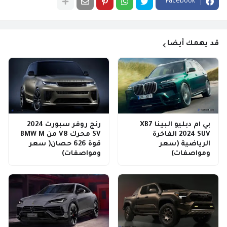
Facebook
قد يهمك أيضا
بي ام دبليو البينا XB7
رنج روفر سبورت 2024
2024 SUV الفاخرة
SV محرك V8 من BMW M
الرياضية (سعر
قوة 626 حصان( سعر
ومواصفات)
ومواصفات)