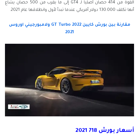
القوة من 414 حصان أصليا لـ GT4 إلى ما يقرب من 500 حصان يشاع
أنها تكلف 130.000 دولار أمريكي عندما تبدأ لأول وانطلاقها عام 2021.
مقارنة بين بورش كايين 2022 GT Turbo ولامبورجيني اوروس
2021
أسعار بورش 718 2021