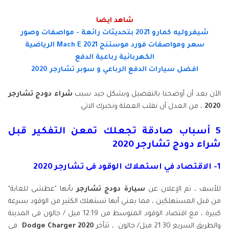
شاهد ايضا
شيفروليه كمارو 2021 بتحديثات رائعة - مواصفات وصور
سعر ومواصفات فورد موستنج Mach E 2021 الرياضية
الكهربائية رباعية الدفع
افضل سيارات الدفع الرباعي و سوبر تشارجر 2020
الآن بعد أن أوضحنا بالتفصيل وبشكل جيد سبب
شراء دودج تشارجر
2020
، من العدل أن نقلب العملة ونخبرك الاتي
5 أسباب صادقة تجعلك تمعن التفكير قبل
شراء دودج تشارجر 2020
1- الاقتصاد في استهلاك الوقود فى تشارجر 2020
للأسف ، تم الإعلان عن
سيارة دودج تشارجر
بأنها "عطشى للغاية"
من قبل المستهلكين ، مما يعني أنها تستهلك الكثير من الوقود بسرعة
كبيرة ، مع اقتصاد الوقود المتوسط ​​من 12:19 ميل / جالون فى المدينة
والطريق السريع 21:30 ميل/ جالون ، تتأخر
2020 Dodge Charger
في