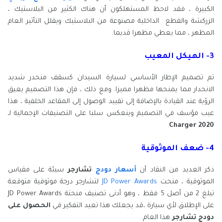
الكبيرة ، فقد لاحظ المستهلكون أن هناك الكثير من البلاستيك ،
الزركشة والقطع الداخلية مصنوعة من البلاستيك ويقلل التأثير العام
المظهر ، مما يعطي مظهرا قديما.
3- الهيكل المعيب
تم تصميم الإطار الأساسي لسيارة السيدان كسقف منحدر شديد
الانحدار مما يمنحها مظهرا مميزا. ومع ذلك ، فإن هذا التصميم يعيق
الرؤية عند القيادة بالإضافة إلى تقييد الوصول إلى المقاعد الخلفية ، هذا
عيب مؤسف في التصميم وينعكس سلبا على التصنيفات الإجمالية لـ
.
2020 Charger
4- ضعف الموثوقية
ذكر العديد من النقاد أن
أسعار دودج
تشارجر
سيئة على مقياس
الموثوقية ، منحت
JD Power Awards
لتشارجر درجة موثوقية متوقعة
تبلغ 2 من أصل 5 فقط ، وهو أدنى تصنيف منحتة JD Power Awards
على الإطلاق لأي سيارة ،قد يجعلك هذا تعيد التفكير في
الحصول على
دودج تشارجر
هذا العام.