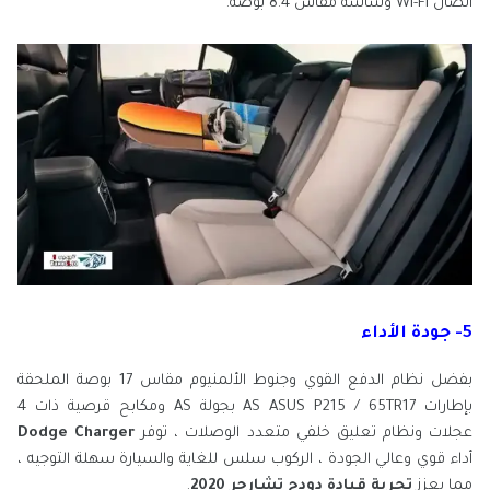
اتصال Wi-Fi وشاشة مقاس 8.4 بوصة.
5- جودة الأداء
بفضل نظام الدفع القوي وجنوط الألمنيوم مقاس 17 بوصة الملحقة
بإطارات AS ASUS P215 / 65TR17 بجولة AS ومكابح قرصية ذات 4
عجلات ونظام تعليق خلفي متعدد الوصلات ، توفر
Dodge Charger
أداء قوي وعالي الجودة ، الركوب سلس للغاية والسيارة سهلة التوجيه ،
مما يعزز
تجربة قيادة دودج تشارجر 2020
.