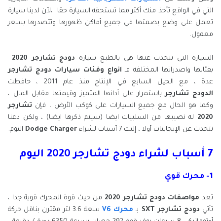
التي في الواقع تأخذ منك أكثر مما تستحقه السيارة حقا ،لأن لدينا سيارة
تعمل على وضع بصمتها في جميع أماكن ظهورها وتتصدرها بسعر
معقول.
السيارة التي نتحدث عنها هي بالطبع سيارة
دودج تشارجر 2020
بفئاتها واصدراتها المختلفه فـ
انواع وفئات سيارات دودج تشارجر
عدة ، مع الجيل السابع في الإنتاج منذ عام 2011 ، حافظت
الدودج تشارجر
باستمرار على أدائها المتميز وقيمتها مقابل المال ،
وكما هو الحال مع جميع السيارات على كوكب الأرض ، فإن
تشارجر
2020
له نصيبها من السلبيات ايضا (سيتم ذكرها ايضا) ، ولكن دعنا
نتحدث عن الإيجابيات أولا ، إليك 7 أسباب لشراء
Dodge Charger
اليوم.
7 أسباب لشراء دودج تشارجر 2020 اليوم
1- محرك قوي
تعد
مواصفات دودج تشارجر 2020
من حيث قوة المحرك قوية جدا ،
تأتي
دودج تشارجر SXT
بـ
محرك V6
سعة 3.6 لتر مقترن بناقل حركة