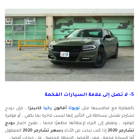
5- لا تصل إلى علامة السيارات الفخمة
بالمقارنة مع منافسيها مثل
تويوتا
أفالون
و
كيا
كادينزا
، فإن دودج
تشارجر تفشل ببساطة في التأثير، إنها ليست فاخرة بما يكفي ، أو موفرة
للوقود ، وتفتقر إلى الثراء لإعطائها مظهرًا فخما ، نقترح اختيار
دودج
تشارجر 2020
إذا كنت تبحث عن الأداء و
سعر تشارجر 2020
المعقول
أما كسيارة فخمة ، فمن الأفضل الانتظار للحصول على خيارات أفضل.