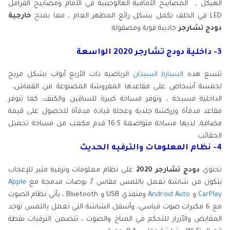
الهيكل ، المصابيح الأمامية الهالوجينية في الأمام ومصابيح الفرامل
LED في الخلف تكمل بشكل رائع المظهر العام ، مما يمنح
خارجية
دودج تشارجر
جاذبية قوية ومصقولة.
3- داخلية دودج تشارجر 2020 الواسعة
تتسع هذه
السيارة السيدان
الرياضيه ذات الأربع أبواب بشكل مريح
لخمسة أشخاص على مقاعدها المفروشة المصنوعة من القماش،
الداخلية فسيحة ، وتوفر مساحة كبيرة للساقين والكتف، كما تتوفر
مقاعد مدفأة وزركشة جلدية وعجلة قيادة مدفأة للحصول على قيمة
مضافة، لديها مساحة متواضعة 16.5 قدم مكعب من مساحة تحميل
الحقائب.
4- نظام المعلومات والترفيه الحديث
تحتوي
دودج تشارجر 2020
على نظام معلومات وترفيه مثير للإعجاب
يتكون من شاشة تعمل باللمس مقاس 7 بوصات مدمجة مع
Apple
CarPlay
و
Android Auto
ومنفذي USB و Bluetooth ، يأتي نظام الصوت
مع 6 مكبرات صوت قياسي، وأسفل الشاشة التي تعمل باللمس توجد
المقابض والأزرار للتحكم في المناخ والصوت ، تتضمن الترقيات نقطة