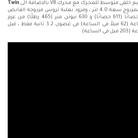
لفي متوسط ​​للمحرك مع محرك V8 بالاضافة الى
Twin
المزدوج سعة 4.0 لتر ، ومزود بعلبة تروس مزدوجة القابض
ذات 7 سرعات. بفضل عزم الدوران 620 حصانًا (611 حصانًا) و 630 نيوتن متر (465 رطلًا) من عزم
الدوران ، يمكنه الوصول إلى 100 كم / ساعة (62 ميلاً في الساعة) في غضون 3.2 ثانية فقط ، قبل