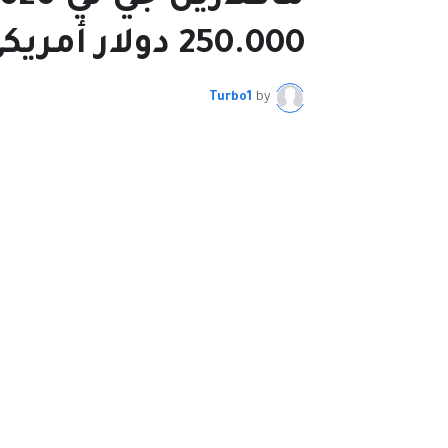
250.000 دولار أمريكي وتفشل؟!
Turbo1
by