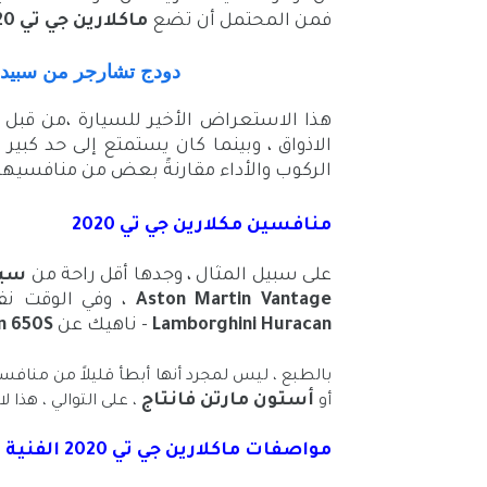
فمن المحتمل أن تضع
ماكلارين جي تي 2020 McLaren GT
دودج تشارجر من سبيد كور
الاذواق ، وبينما كان يستمتع إلى حد كبير
الركوب والأداء مقارنةً بعض من منافسيها
منافسين مكلارين جي تي 2020
على سبيل المثال ، وجدها أقل راحة من
سيا
Aston Martin Vantage
، وفي الوقت نف
Lamborghini Huracan
- ناهيك عن
n 650S
بالطبع ، ليس لمجرد أنها أبطأ قليلاً من منا
أستون مارتن فانتاج
أو
، على التوالي ، هذا ل
مواصفات ماكلارين جي تي 2020 الفنية