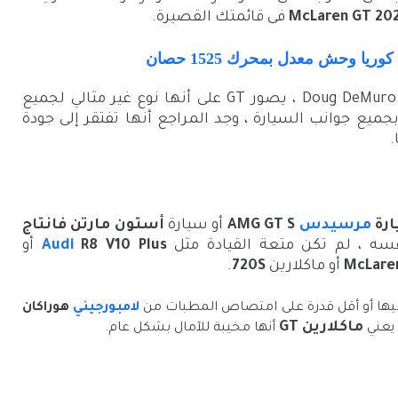
فى قائمتك القصيرة.
يا وحش معدل بمحرك 1525 حصان
هذا الاستعراض الأخير للسيارة ،من قبل Doug DeMuro ، يصور GT على أنها نوع غير مثالي لجميع
 بجميع جوانب السيارة ، وجد المراجع أنها تفتقر إلى جودة
.
رة
مرسيدس
AMG GT S
أو سيارة
أستون مارتن فانتاج
سه ، لم تكن متعة القيادة مثل
R8 V10 Plus
Audi
أو
McLare
أو ماكلارين
720S
.
فسيها أو أقل قدرة على امتصاص المطبات من
لامبورجيني
هوراكان
ماكلارين GT
ا يعني
أنها مخيبة للآمال بشكل عام.