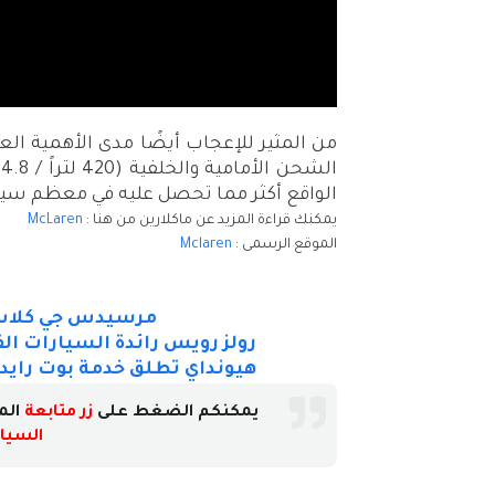
من المثير للإعجاب أيضًا مدى الأهمية ا
الواقع أكثر مما تحصل عليه في معظم سي
يمكنك قراءة المزيد عن ماكلارين من هنا :
McLaren
الموقع الرسمى :
Mclaren
مرسيدس جي كلاس G Class ستصبح كهربائية
رولز رويس رائدة السيارات ال
هيونداي تطلق خدمة بوت رايد 
يمكنكم الضغط على
زر متابعة
الم
السيار