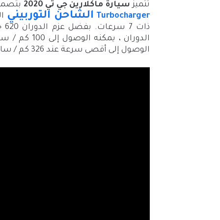
تتميز
سيارة ماكلارين جي تي 2020
بتصميم خ
الشاحن التوربيني
Turbocharger
الوصول إلى أقصى سرعة عند 326 كم / ساعة (203 ميل في الساعة) .