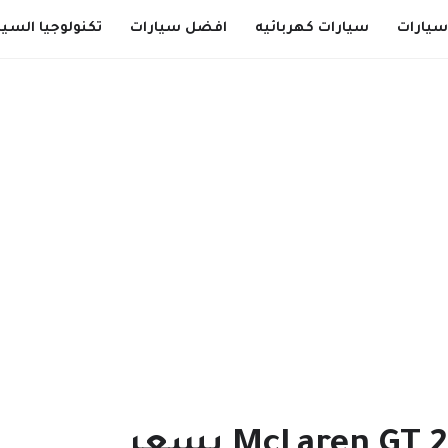
سيارات
سيارات كهربائيه
افضل سيارات
تكنولوجيا السيا
ماكلارين جي تي 2020 McLaren GT بسعر