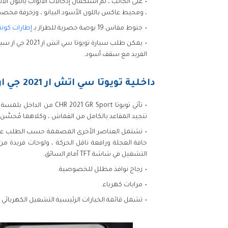
على الجانب ، تم استكمال إدخالات الأبواب باللون الأ
، ومحيط عاكس باللون الأسود البيانو ، وزخرفة مخصصة أس
جنوط مقاس 19 بوصة حصرية للطراز بـ
إطارات كونتي
يمكن طلب سيار
الفريد مع سقف أسود.
داخلية تويوتا سي اتش ار 2021 جي ار سبورت
تأتي تويوتا 021 GR Sport
تنجيد المقاعد بالكامل من القماش ، وكلاهما مُحسَّن ب
تشتمل العناصر الأخرى المصممة حسب الطلب على ع
التشغيل في شاشة TFT أمام السائق.
زجاج نوافذ مظلل للخصوصية.
مرايات كهرباء.
تشمل قائمة الخيارات الرئيسية التشغيل الكهربائي 