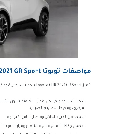
مواصفات تويوتا CHR 2021 GR Sport من الخارج
تتميز Toyota CHR 2021 GR Sport بتحديثات بصرية ومكونات رياضية جديدة وتشمل:
إدخالات سوداء في كل مكان ، خلفية باللون الأسود
المركزي، ومحيط مصابيح الضباب.
شبكة من الكروم الداكن وفاصل أمامي أكثر قوة.
مصابيح LED الأمامية عالية الشعاع ومرايا الأبواب القابلة للطي تلقائيا.