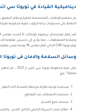
ديناميكية القيادة في تويوتا سي اتش ار 2021 جي ار
الحفاظ على مستويات راحة الركوب لبقية مجموعة طرازات -HR
وصلابة المنعطفات ، مما يؤدي إلى تحسين مقاومة الانح
يوفر تويوتا CHR الحالي اطار مقاس 18 بوصة نفس مقاومة التدحرج وانبعاثات ثاني أكسيد الكربون المماثلة من المركبات.
وسائل السلامة والامان فى تويوتا CHR 2021 GR sport
Sense"، مع :
مساعدة توجيه طارئة مرتبطة بالمشاة أثناء النهار.
مساعدة الانعطاف عند التقاطع.
مساعد تتبع المسار.
نظام تثبيت السرعة التكيفي الكامل المدى ، والمزيد