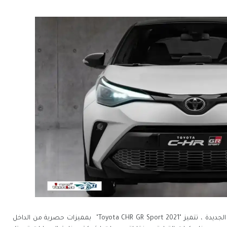
تحصل سيارة تويوتا CHR 2021 على حزمة GR الرياضية الجديدة ، تتميز "Toyota CHR GR Sport 2021" بمميزات حصرية من الداخل