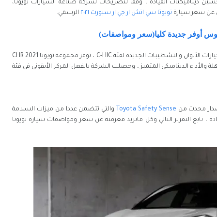
حسين ديناميكيات القيادة ، وفقا لتصريحات لشركة صناعة السيارات تويوتا،
تويوتا سي اتش ار جي ار سبورت ٢٠٢١
الرسمي.
مع تقديم طراز تويوتا سي اتش ار "GR SPORT" الجديد ، وخيارات الألوان والتشطيبات الجديدة لفئة C-HIC ، توفر مجموعة تويوتا CHR 2021
 والأداء الديناميكي المتميز ، وحصلت الشركة بالفعل المركز الأيقوني في فئة
Toyota Safety Sense
والتي تتضمن عددا من ميزات السلامة
C-HR آمنة تماما أثناء القيادة ، تابع التقرير التالي وكل ماتريد معرفته عن سعر ومواصفات سيارة تويوتا