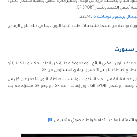
سود البيانو بتصميم فريد من نوعه ، ويتميز الجزء الخلفي بخلفية الشعار الأسود
فل المصد وشعار GR SPORT.
ننتال بريميوم كونتاكت 6
225/45.
ة تويوتا سي اتش ار 2021 جي ار سبورت بواحدة من تسعة تشطيبات طلاء ثنائية اللون ، بما في ذلك اللون الرمادي
CHR 2 من الداخل بلمسة جديدة باللون الفضي الرائع ، ومجموعة مختارة من الجلد المكسو بالكانتارا أو
طابع خياطة باللونين الأحمر والرمادي المستوحى من GR.
جلة قيادة من الجلد المثقوب ، ولمسات خياطة باللون الأحمر على كل من
حافة العجلة ورافعة ناقل الحركة ، ولوحات فريدة من نوعها ، وشعار GR SPORT ، وزر إيقاف - بدء GR ، ولوجو GR متحرك مع بدء
و التدفئة للمقاعد الأمامية ونظام صوتي متميز من
JBL
.