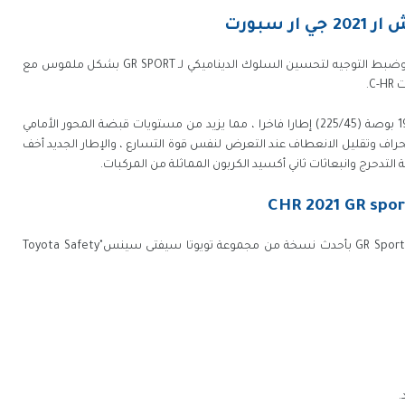
 سبورت
تم تصميم الإطارات المخصصة للطراز ونظام التعليق وضبط التوجيه لتحسين السلوك الديناميكي لـ GR SPORT بشكل ملموس مع
C.
يُعد إطار كونتيننتال بريميوم كونتاكت 6 الجديد مقاس 19 بوصة (225/45) إطارا فاخرا ، مما يزيد من مستويات قبضة المحور الأمامي
راف وتقليل الانعطاف عند التعرض لنفس قوة التسارع ، والإطار الجديد أخف
مثل بقية مجموعة تويوتا سي اتش ار 2021 ، تم تجهيز GR Sport بأحدث نسخة من مجموعة تويوتا سيفتى سينس"Toyota Safety
.