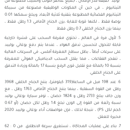
"بوليد" خفيفة قدر الإمكان ، جميع عناصر اللولب والتثبيت مصنوعة من
التيتانيوم ، في حين أن المكونات الوظيفية مصنوعة من سبيكة
التيتانيوم الفضائية المطبوعة بتقنية ثلاثية الأبعاد ويبلغ سمكها 0.01
بوصة فقط ، لكنها قوية للغاية ،يزن الجناح الأمامي 1.3 رطل فقط ،
بينما يزن الجناح الخلفي 0.7 رطل فقط.
لأول مرة في العالم ، تحتوي مغرفة السحب على قشرة خارجية
قابلة للتحول لتحسين تدفق الهواء ، عندما يتم دفع بوغاتي بولييد
على سرعات أبطأ ، يظل سطح المغرفة أملس، في السرعات العالية
، تنفجر الفقاعات ، مما يقلل السحب الديناميكي الهوائي للمغرفة
بنسبة 10 بالمائة مع تقليل قوى الرفع بنسبة 17 بالمائة وزيادة التدفق
على الجناح الخلفي.
عند 198 ميل في الساعة(319 كيلومتر)، ينتج الجناح الخلفي 3968
رطل من القوة السفلية ، بينما ينتج الجناح الأمامي 1763 رطل ، مع
وزن جاف يبلغ 2733 رطل و 1824 حصان ، توفر سيارة بوغاتي بوليد
نسبة رائعة من القوة إلى الوزن تبلغ 1.4 رطل لكل حصان (أو 0.67
كجم لكل PS) ، نتيجة لذلك ، فإن مواصفات أداء بوغاتي بولييد 2020
محيرة للعقل.
بناء على عمليات المحاكاة ، تستغرق سرعة الانطلاق من 0 : 62