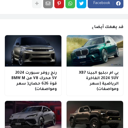
Facebook
قد يهمك أيضا
بي ام دبليو البينا XB7
رنج روفر سبورت 2024
2024 SUV الفاخرة
SV محرك V8 من BMW M
الرياضية (سعر
قوة 626 حصان( سعر
ومواصفات)
ومواصفات)