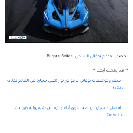
المصدر :
موقع بوغاتي الرسمي
Bugatti Bolide.
** قـد يهمـك أيضـا **
سعر ومواصفات بوغاتي لا فواتور نوار (اغلى سيارة في العالم 2022-
2023)
افضل 5 سيارت رياضية اقوي أداء واثارة من شيفروليه كورفيت
Corvette