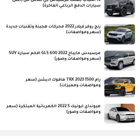
10 أسباب جعلت مرسيدس جي كلاس من (أغلى
سيارات الدفع الرباعي الفاخرة)
رنج روفر فيلار 2022 محركات هجينة وتقنيات جديدة
(سعر ومواصفات)
مرسيدس مايباخ GLS 600 2022 افخم سيارة SUV
(سعر ومواصفات وصور)
رام 1500 TRX 2023 هافوك اديشن (سعر
ومواصفات ومميزات)
هيونداي ايونيك 5 2022 الكهربائية المبتكرة (سعر
ومواصفات وصور)