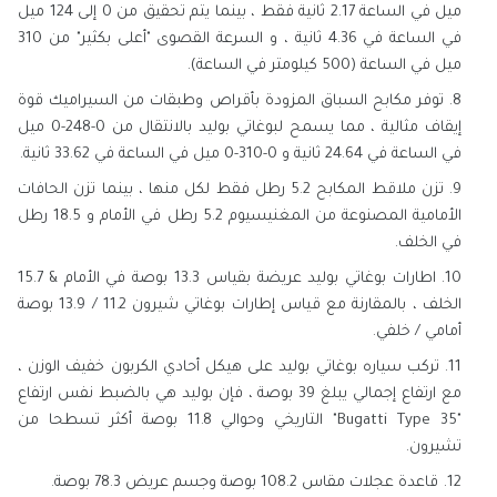
ميل في الساعة 2.17 ثانية فقط ، بينما يتم تحقيق من 0 إلى 124 ميل
في الساعة في 4.36 ثانية ، و السرعة القصوى "أعلى بكثير" من 310
ميل في الساعة (500 كيلومتر في الساعة).
توفر مكابح السباق المزودة بأقراص وطبقات من السيراميك قوة
إيقاف مثالية ، مما يسمح لبوغاتي بوليد بالانتقال من 0-248-0 ميل
في الساعة في 24.64 ثانية و 0-310-0 ميل في الساعة في 33.62 ثانية.
تزن ملاقط المكابح 5.2 رطل فقط لكل منها ، بينما تزن الحافات
الأمامية المصنوعة من المغنيسيوم 5.2 رطل في الأمام و 18.5 رطل
في الخلف.
اطارات بوغاتي بوليد عريضة بقياس 13.3 بوصة في الأمام & 15.7
الخلف ، بالمقارنة مع قياس إطارات بوغاتي شيرون 11.2 / 13.9 بوصة
أمامي / خلفي.
تركب سياره بوغاتي بوليد على هيكل أحادي الكربون خفيف الوزن ،
مع ارتفاع إجمالي يبلغ 39 بوصة ، فإن بوليد هي بالضبط نفس ارتفاع
"Bugatti Type 35" التاريخي وحوالي 11.8 بوصة أكثر تسطحا من
تشيرون.
قاعدة عجلات مقاس 108.2 بوصة وجسم عريض 78.3 بوصة.