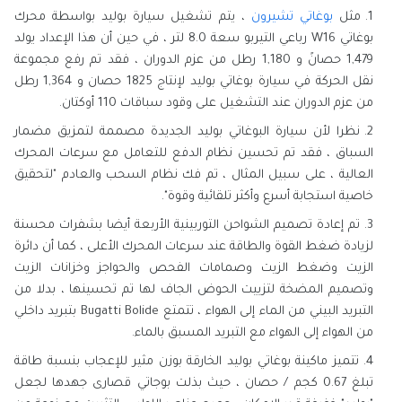
مثل
بوغاتي تشيرون
، يتم تشغيل سيارة بوليد بواسطة محرك
بوغاتي W16 رباعي التيربو سعة 8.0 لتر ، في حين أن هذا الإعداد يولد
1,479 حصانً و 1,180 رطل من عزم الدوران ، فقد تم رفع مجموعة
نقل الحركة في سيارة بوغاتي بوليد لإنتاج 1825 حصان و 1,364 رطل
من عزم الدوران عند التشغيل على وقود سباقات 110 أوكتان.
نظرا لأن سيارة البوغاتي بوليد الجديدة مصممة لتمزيق مضمار
السباق ، فقد تم تحسين نظام الدفع للتعامل مع سرعات المحرك
العالية ، على سبيل المثال ، تم فك نظام السحب والعادم "لتحقيق
خاصية استجابة أسرع وأكثر تلقائية وقوة".
تم إعادة تصميم الشواحن التوربينية الأربعة أيضا بشفرات محسنة
لزيادة ضغط القوة والطاقة عند سرعات المحرك الأعلى ، كما أن دائرة
الزيت وضغط الزيت وصمامات الفحص والحواجز وخزانات الزيت
وتصميم المضخة لتزييت الحوض الجاف لها تم تحسينها ، بدلا من
التبريد البيني من الماء إلى الهواء ، تتمتع Bugatti Bolide بتبريد داخلي
من الهواء إلى الهواء مع التبريد المسبق بالماء.
تتميز ماكينة بوغاتي بوليد الخارقة بوزن مثير للإعجاب بنسبة طاقة
تبلغ 0.67 كجم / حصان ، حيث بذلت بوجاتي قصارى جهدها لجعل