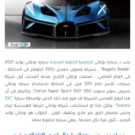
رحب بـ سيارة بوغاتي
الرياضية الخارقة الجديدة
سياره بوغاتي بوليد 2021
"Bugatti Bolide" ، بسرعة قصوى تتعدى (500 كيلومتر فى الساعة) -
في العام الماضي ، صنعت بوغاتي التاريخ عندما أصبحت أول شركة
سيارات تكسر حاجز 300 ميل في الساعة باستخدام سيارة بوغاتي
شيرون سوبر سبورت 300 "Chiron Super Sport 300"، وبالرغم من أن
هذا الرقم القياسي للسرعة قد هزم منذ ذلك الحين بواسطة سيارة "
SSC
Tuatara
" ،ولكن ماذا لو استخدمت شركة بوجاتي خبرتها الهندسية لبناء
وحش مضمار خارق غير عادي وخفيف الوزن ، الجواب هو بوغاتي بوليد
الجديد ، لأول مرة بكل مجدها ، وهي سيارة مجنونة تماما.
نيسان زد بروتو - بهجة السيارة الرياضية والاداء القوي (سعر