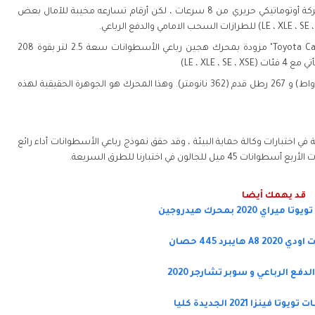
محرك كامري القياسي بأربع أسطوانات مع ناقل حركة أوتوماتيكي حريري من 8 سرعات ، لكن أرقام تسارعه مخيبة للآمال بعض
فى نسخة كامري 2021 الهجين "Toyota Camry Hybrid 2021" مزودة بمحرك هجين رباعي الأسطوانات سعة 2.5 لتر بقوة 208
محرك V6 سعة 3.5 لتر بقوة 301 حصان (224 كيلو واط) و 267 رطل قدم (362 نانومتر). وهذا المحرك هو الجوهرة الحقيقية لهذه
Toyo بالكامل جيدًا للغاية في اختبارات وكالة حماية البيئة ، وقد حقق نموذج رباعي الأسطوانات أداء رائع
قد يهمك أيضا
 2020 بمحرك هيدروجين
يبرد 445 حصان
فع الرباعي و سوبر تشارجر 2020
ينزا 2021 الجديدة كليا