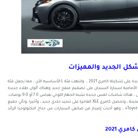
 ، وانتهت فئة L الأساسيه الآن ، مما يجعل فئة
لأمامية لسيارة السيدان على تصميم منقح جديد وهناك ألوان طلاء جديدة
بالإضافة إلى تصميمات جديدة ايضا للعجلات ، في الداخل ، هناك شاشات لمس جديدة تشبه الجهاز اللوحي بقياس 7.0 أو 9.0 بوصات.
يتوفر طراز XSE الرياضي الآن مع مجموعة نقل الحركة الهجينة ، وتحصل كامري XLE الفاخرة على تنجيد جلدي جديد ، وأخيرا ،وتأتي جميع
طرازات كامري 2021 لأول مرة في Toyota Safety Sense 2.5+ ، وهو أحدث إصدار من صانعي السيارات من جناح التكنولوجيا الرائد
ري 2021