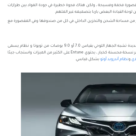
ديد من الداخل بمقصورة فخمة وفسيحة ، ولكن هناك فجوة خطيرة في جودة المواد بين طرازات
من لوحة القيادة البعض باردا بتصميمه غير الملهم.
ك الكثير من مساحة الشحن والتخزين الداخلي في كل من صندوقها وفي المقصورة مع
ويأتي نظام المعلومات والترفيه بشاشة اللمس الجديدة تشبه الجهاز اللوحي بقياس 7.0 أو 9.0 بوصات من تويوتا و نظام يسمى
Entune 3.0 معيارا عبر مجموعة كمري 2021 ، مع توفر نسخة محسنة كخيار ، يحتوي Entune على الكثير من الميزات واستجاب جيدًا
اي
و
نظام أندرويد أوتو
بشكل قياسي.