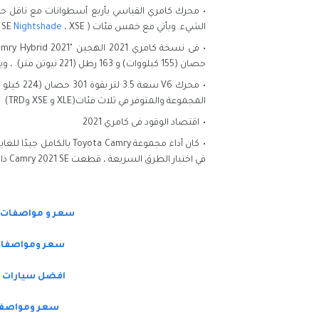
الشيء. ويأتي مع خمس فئات ( LE ، XLE ، SE ، SE
، XSE) للطرازات السحب الامامي والدفع الرباعي.
Nightshade
حصان (155 كيلووات) و 163 رطل (221 نيوتن متر). ، ويأتي مع 4 فئات (LE ، XLE ، SE ، XSE)
المجموعة والمتوفر في ثلاث فئات(XLE و XSE وTRD)
اقتصاد الوقود فى كامري 2021
كان أداء مجموعة ta Camry
في اختبار الطرق السريعة ، قطعت Camry 2021 SE ذات الأربع أسطوانات 45 ميل للجالون في اختبارنا للطرق السريعة.
سعر و مواصفات تويوتا ميراي
سعر ومواصفات اودي A8 2020 ها
افضل سيارات الد
سعر ومواصفات تويوتا ف