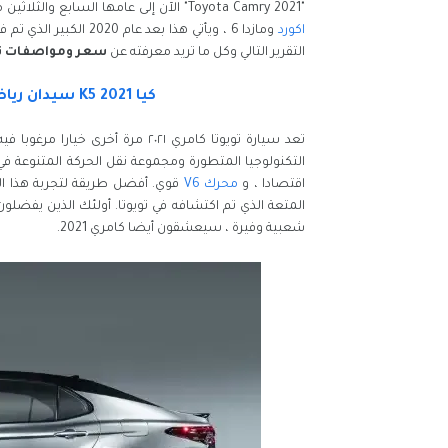
"Toyota Camry 2021" الآن إلى عامها السابع والثلاثين من الإنتاج مع بعض التحسينات المهمة لتشعل المنافسة بينها وبين
اكورد
ومازدا 6 ، ويأتي هذا بعد عام 2020 الكبير الذي تم فيه تقديم
التقرير التالي وكل ما تريد معرفته عن
سعر ومواصفات تويوتا كامري
كيا K5 2021 سيدان رياضية دفع رباعي ( سعر ومواصفات وصور)
التكنولوجيا المتطورة ومجموعة نقل الحركة المتنوعة في
اقتصادا ، و
محرك V6
قوي. أفضل طريقة لتجربة هذا 
المتعة الذي تم اكتشافه في تويوتا. أولئك الذين يفضل
شعبية وفيرة ، سيعشقون أيضا كامري 2021.